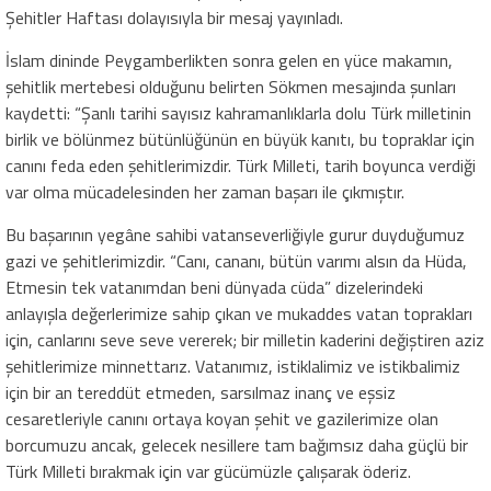
Şehitler Haftası dolayısıyla bir mesaj yayınladı.
İslam dininde Peygamberlikten sonra gelen en yüce makamın,
şehitlik mertebesi olduğunu belirten Sökmen mesajında şunları
kaydetti: “Şanlı tarihi sayısız kahramanlıklarla dolu Türk milletinin
birlik ve bölünmez bütünlüğünün en büyük kanıtı, bu topraklar için
canını feda eden şehitlerimizdir. Türk Milleti, tarih boyunca verdiği
var olma mücadelesinden her zaman başarı ile çıkmıştır.
Bu başarının yegâne sahibi vatanseverliğiyle gurur duyduğumuz
gazi ve şehitlerimizdir. “Canı, cananı, bütün varımı alsın da Hüda,
Etmesin tek vatanımdan beni dünyada cüda” dizelerindeki
anlayışla değerlerimize sahip çıkan ve mukaddes vatan toprakları
için, canlarını seve seve vererek; bir milletin kaderini değiştiren aziz
şehitlerimize minnettarız. Vatanımız, istiklalimiz ve istikbalimiz
için bir an tereddüt etmeden, sarsılmaz inanç ve eşsiz
cesaretleriyle canını ortaya koyan şehit ve gazilerimize olan
borcumuzu ancak, gelecek nesillere tam bağımsız daha güçlü bir
Türk Milleti bırakmak için var gücümüzle çalışarak öderiz.