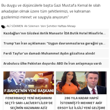
Bu duygu ve düşüncülerle başta Gazi Mustafa Kemal ile silah
arkadaşları olmak üzere tüm şehitlerimizi, ve kahraman
gazilerimizi minnet ve saygıyla anıyorum”
ALİ SÖKMEN
Ali Sökmen ‘den Şehitler Haftası Mesajı
Kazdağları’nın Gözdesi Antik Manastır İDA Butik Hotel Misafirlerinden Tam Not Alıyor
Trump’tan İran açıklaması: “Uygun davranmazlarsa gereğini yaparım”
Ferdi Tayfur’un damadı Muhammet Aydın gözaltına alındı!
Arabulucu ülke Pakistan duyurdu: ABD ile İran anlaşmaya vardı
FENERBAHÇE YENI BAŞKANINI
286 YILA KADAR HAPSI
SEÇTI! SARI-LACIVERTLILER’DE
ISTENMIŞTI! MEHMET AKIF
SEÇIMIN KAZANANI AZIZ
ERSOY ILE ILGILI YENI GELIŞME