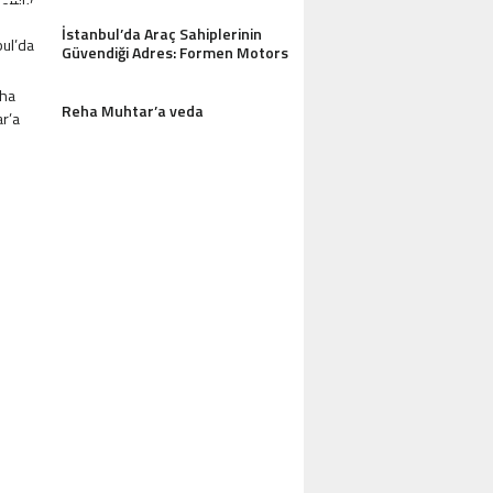
İstanbul’da Araç Sahiplerinin
Güvendiği Adres: Formen Motors
Reha Muhtar’a veda
AZDAĞLARI’NIN GÖZDESI ANTIK MANAST
OTEL MISAFIRLERINDEN TAM NOT ALI