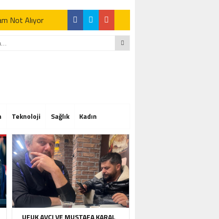
Tam Not Alıyor
Tam Not Alıyor
m
Teknoloji
Sağlık
Kadın
Tam Not Alıyor
UFUK AVCI VE MUSTAFA KARAL