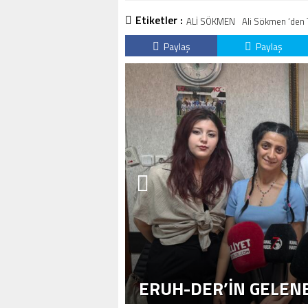
Etiketler :
ALİ SÖKMEN
Ali Sökmen ‘den 
Paylaş
Paylaş
ERUH-DER’IN GELENE