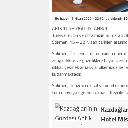
Bu haber 15 Nisan 2020 - 22:52 'de eklendi.
19
ABDULLAH YİĞİT-İSTANBUL
Türkiye `mizin ve Urfa’mızın Bürokratı A
Sökmen, 15 – 22 Nisan tarihleri arasında
Sökmen, Ülkelerin kalkınmasında önemli 
zenginliklere ve güzelliklere hayat vere
dikkat çekmek amacıyla, ülkemizde her yı
kutlanmaktadır.
Sökmen, Turizmin ulusal ve yerel ekonomi
tüm dünyaya egemen olması dileği ile Tu
Kazdağlar
Hotel Mis