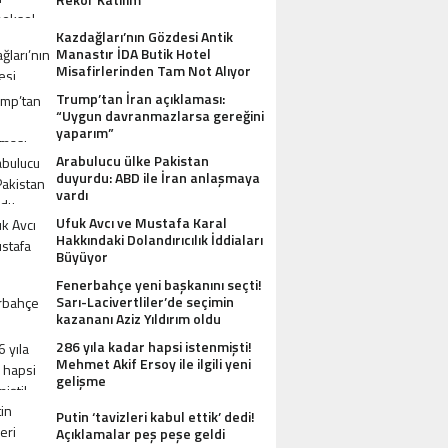
Kazdağları’nın Gözdesi Antik
Manastır İDA Butik Hotel
Misafirlerinden Tam Not Alıyor
Trump’tan İran açıklaması:
“Uygun davranmazlarsa gereğini
yaparım”
Arabulucu ülke Pakistan
duyurdu: ABD ile İran anlaşmaya
vardı
Ufuk Avcı ve Mustafa Karal
Hakkındaki Dolandırıcılık İddiaları
Büyüyor
Fenerbahçe yeni başkanını seçti!
Sarı-Lacivertliler’de seçimin
kazananı Aziz Yıldırım oldu
286 yıla kadar hapsi istenmişti!
Mehmet Akif Ersoy ile ilgili yeni
gelişme
Putin ‘tavizleri kabul ettik’ dedi!
Açıklamalar peş peşe geldi