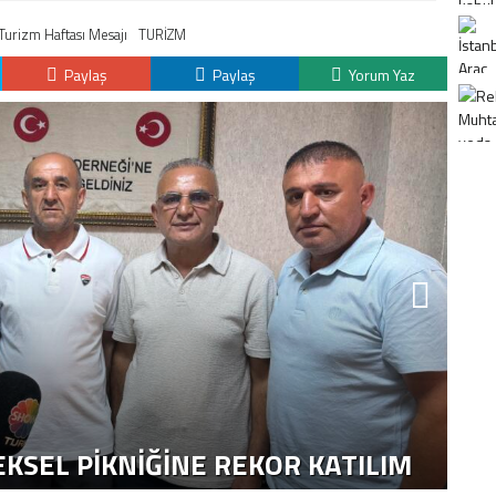
Turizm Haftası Mesajı
TURİZM
Paylaş
Paylaş
Yorum Yaz
K
H
KSEL PIKNIĞINE REKOR KATILIM