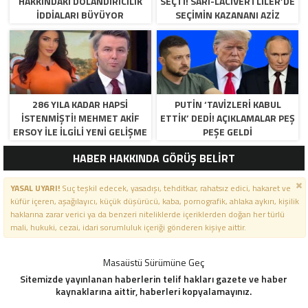
HAKKINDAKI DOLANDIRICILIK
SEÇTI! SARI-LACIVERTLILER’DE
İDDIALARI BÜYÜYOR
SEÇIMIN KAZANANI AZIZ
YILDIRIM OLDU
286 YILA KADAR HAPSI
PUTIN ‘TAVIZLERI KABUL
ISTENMIŞTI! MEHMET AKIF
ETTIK’ DEDI! AÇIKLAMALAR PEŞ
ERSOY ILE ILGILI YENI GELIŞME
PEŞE GELDI
HABER HAKKINDA GÖRÜŞ BELİRT
YASAL UYARI!
Suç teşkil edecek, yasadışı, tehditkar, rahatsız edici, hakaret ve
küfür içeren, aşağılayıcı, küçük düşürücü, kaba, pornografik, ahlaka aykırı, kişilik
haklarına zarar verici ya da benzeri niteliklerde içeriklerden doğan her türlü
mali, hukuki, cezai, idari sorumluluk içeriği gönderen kişiye aittir.
Masaüstü Sürümüne Geç
Sitemizde yayınlanan haberlerin telif hakları gazete ve haber
kaynaklarına aittir, haberleri kopyalamayınız.