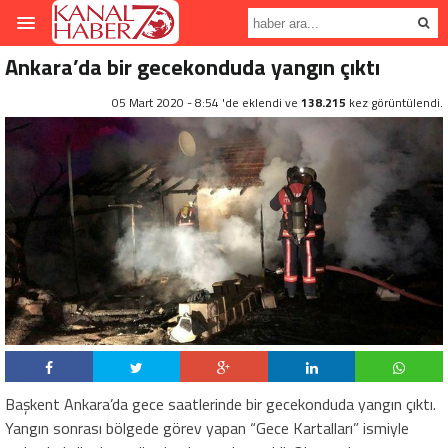
Ankara’da bir gecekonduda yangın çıktı
05 Mart 2020 - 8:54 'de eklendi ve
138.215
kez görüntülendi.
Başkent Ankara’da gece saatlerinde bir gecekonduda yangın çıktı.
Yangın sonrası bölgede görev yapan “Gece Kartalları” ismiyle