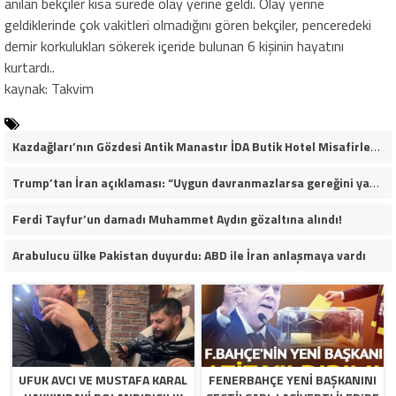
anılan bekçiler kısa sürede olay yerine geldi. Olay yerine
geldiklerinde çok vakitleri olmadığını gören bekçiler, penceredeki
demir korkulukları sökerek içeride bulunan 6 kişinin hayatını
kurtardı..
kaynak: Takvim
Kazdağları’nın Gözdesi Antik Manastır İDA Butik Hotel Misafirlerinden Tam Not Alıyor
Trump’tan İran açıklaması: “Uygun davranmazlarsa gereğini yaparım”
Ferdi Tayfur’un damadı Muhammet Aydın gözaltına alındı!
Arabulucu ülke Pakistan duyurdu: ABD ile İran anlaşmaya vardı
UFUK AVCI VE MUSTAFA KARAL
FENERBAHÇE YENI BAŞKANINI