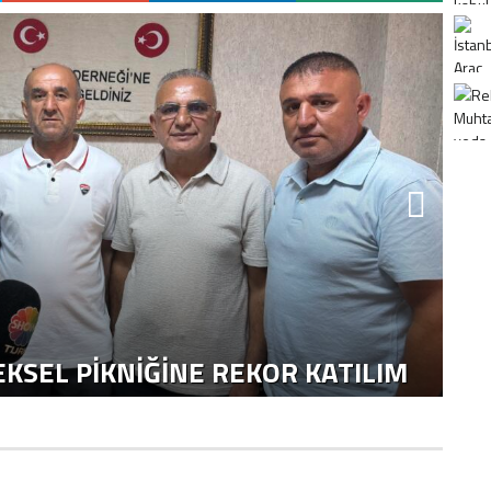
K
H
KSEL PIKNIĞINE REKOR KATILIM