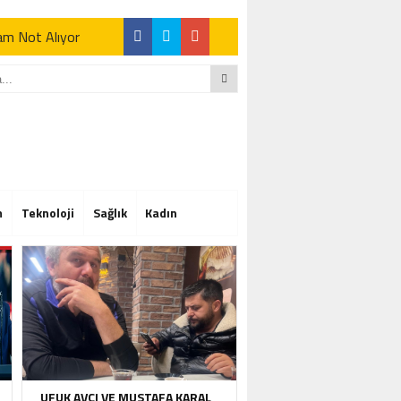
Tam Not Alıyor
Tam Not Alıyor
m
Teknoloji
Sağlık
Kadın
Tam Not Alıyor
UFUK AVCI VE MUSTAFA KARAL