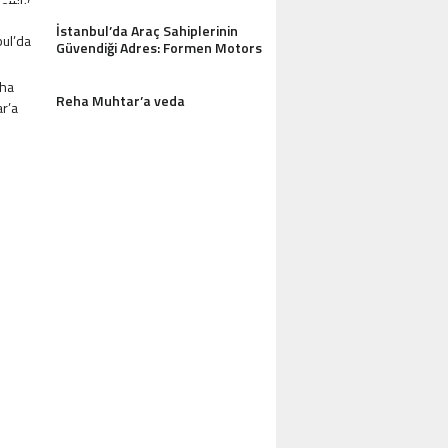
AZDAĞLARI’NIN GÖZDESI ANTIK MANAST
İstanbul’da Araç Sahiplerinin
Güvendiği Adres: Formen Motors
OTEL MISAFIRLERINDEN TAM NOT ALI
Reha Muhtar’a veda