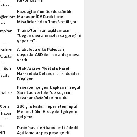
Kazdağları’nın Gözdesi Antik
Manastır İDA Butik Hotel
Misafirlerinden Tam Not Alıyor
Trump’tan İran açıklaması:
“Uygun davranmazlarsa gereğini
yaparım”
Arabulucu ülke Pakistan
duyurdu: ABD ile İran anlaşmaya
vardı
Ufuk Avcı ve Mustafa Karal
Hakkındaki Dolandırıcılık İddiaları
Büyüyor
Fenerbahçe yeni başkanını seçti!
Sarı-Lacivertliler’de seçimin
kazananı Aziz Yıldırım oldu
286 yıla kadar hapsi istenmişti!
Mehmet Akif Ersoy ile ilgili yeni
gelişme
Putin ‘tavizleri kabul ettik’ dedi!
Açıklamalar peş peşe geldi