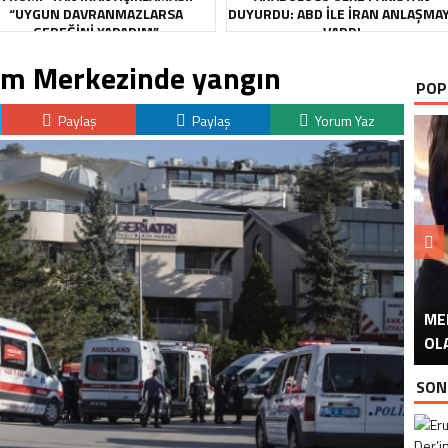
“UYGUN DAVRANMAZLARSA
DUYURDU: ABD ILE İRAN ANLAŞMA
GEREĞINI YAPARIM”
VARDI
kım Merkezinde yangın
POP
Paylaş
Paylaş
Yorum Yaz
ME
U
Ü
OL
SON