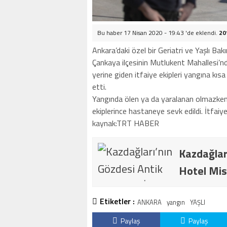
Bu haber 17 Nisan 2020 - 19:43 'de eklendi.
20
Ankara’daki özel bir Geriatri ve Yaşlı Ba
Çankaya ilçesinin Mutlukent Mahallesi’nd
yerine giden itfaiye ekipleri yangına kıs
etti.
Yangında ölen ya da yaralanan olmazken
ekiplerince hastaneye sevk edildi. İtfaiy
kaynak:TRT HABER
Kazdağlar
Hotel Mis
Etiketler :
ANKARA
yangın
YAŞLI
Paylaş
Paylaş