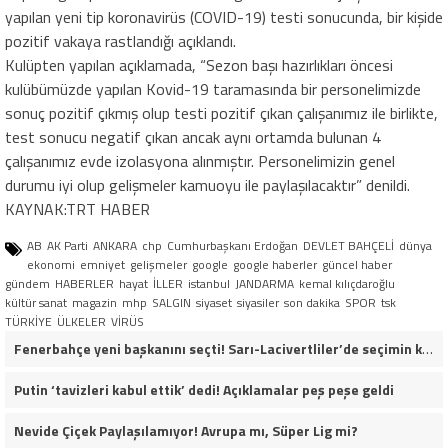
yapılan yeni tip koronavirüs (COVID-19) testi sonucunda, bir kişide
pozitif vakaya rastlandığı açıklandı.
Kulüpten yapılan açıklamada, “Sezon başı hazırlıkları öncesi
kulübümüzde yapılan Kovid-19 taramasında bir personelimizde
sonuç pozitif çıkmış olup testi pozitif çıkan çalışanımız ile birlikte,
test sonucu negatif çıkan ancak aynı ortamda bulunan 4
çalışanımız evde izolasyona alınmıştır. Personelimizin genel
durumu iyi olup gelişmeler kamuoyu ile paylaşılacaktır” denildi.
KAYNAK:TRT HABER
AB
AK Parti
ANKARA
chp
Cumhurbaşkanı Erdoğan
DEVLET BAHÇELİ
dünya
ekonomi
emniyet
gelişmeler
google
google haberler
güncel haber
gündem
HABERLER
hayat
İLLER
istanbul
JANDARMA
kemal kılıçdaroğlu
kültür sanat
magazin
mhp
SALGIN
siyaset
siyasiler
son dakika
SPOR
tsk
TÜRKİYE
ÜLKELER
VİRÜS
Fenerbahçe yeni başkanını seçti! Sarı-Lacivertliler’de seçimin kazananı Aziz Yıldırım oldu
Putin ‘tavizleri kabul ettik’ dedi! Açıklamalar peş peşe geldi
Nevide Çiçek Paylaşılamıyor! Avrupa mı, Süper Lig mi?