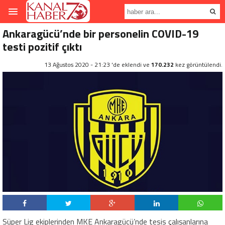
Ankaragücü’nde bir personelin COVID-19
testi pozitif çıktı
13 Ağustos 2020 - 21:23 'de eklendi ve
170.232
kez görüntülendi.
Süper Lig ekiplerinden MKE Ankaragücü’nde tesis çalışanlarına