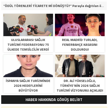
“ÖDÜL TÖRENLERİ TİCARETE Mİ DÖNÜŞTÜ?” Parayla dağıtılan ödüller iddiası gündemde!
ULUSLARARASI SAĞLIK
REAL MADRID TURLADI,
TURIZMI FEDERASYONU 75
FENERBAHÇE KASASINI
ÜLKEDE TEMSILCILIK VERDI
DOLDURDU!
İSPANYA SAĞLIK TURIZMINDE
DR. ALI YÜKSELOĞLU,
2026 HEDEFLERINI
TÜRKIYE’NIN 2026 SAĞLIK
BÜYÜTÜYOR
TURIZMI VIZYONUNU AÇIKLADI
HABER HAKKINDA GÖRÜŞ BELİRT