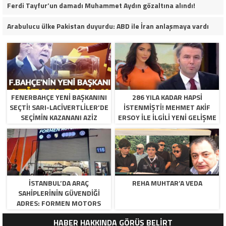
Ferdi Tayfur’un damadı Muhammet Aydın gözaltına alındı!
Arabulucu ülke Pakistan duyurdu: ABD ile İran anlaşmaya vardı
FENERBAHÇE YENI BAŞKANINI
286 YILA KADAR HAPSI
SEÇTI! SARI-LACIVERTLILER’DE
ISTENMIŞTI! MEHMET AKIF
SEÇIMIN KAZANANI AZIZ
ERSOY ILE ILGILI YENI GELIŞME
YILDIRIM OLDU
İSTANBUL’DA ARAÇ
REHA MUHTAR’A VEDA
SAHIPLERININ GÜVENDIĞI
ADRES: FORMEN MOTORS
HABER HAKKINDA GÖRÜŞ BELİRT