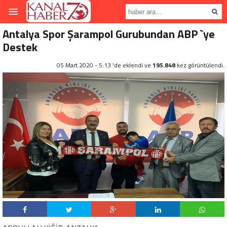
Antalya Spor Şarampol Gurubundan ABP `ye
Destek
05 Mart 2020 - 5:13 'de eklendi ve
195.848
kez görüntülendi.