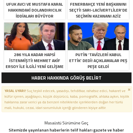
UFUK AVCI VE MUSTAFA KARAL
FENERBAHÇE YENI BAŞKANINI
HAKKINDAKI DOLANDIRICILIK
SEÇTI! SARI-LACIVERTLILER’DE
İDDIALARI BÜYÜYOR
SEÇIMIN KAZANANI AZIZ
YILDIRIM OLDU
286 YILA KADAR HAPSI
PUTIN ‘TAVIZLERI KABUL
ISTENMIŞTI! MEHMET AKIF
ETTIK’ DEDI! AÇIKLAMALAR PEŞ
ERSOY ILE ILGILI YENI GELIŞME
PEŞE GELDI
HABER HAKKINDA GÖRÜŞ BELİRT
YASAL UYARI!
Suç teşkil edecek, yasadışı, tehditkar, rahatsız edici, hakaret ve
küfür içeren, aşağılayıcı, küçük düşürücü, kaba, pornografik, ahlaka aykırı, kişilik
haklarına zarar verici ya da benzeri niteliklerde içeriklerden doğan her türlü
mali, hukuki, cezai, idari sorumluluk içeriği gönderen kişiye aittir.
Masaüstü Sürümüne Geç
Sitemizde yayınlanan haberlerin telif hakları gazete ve haber