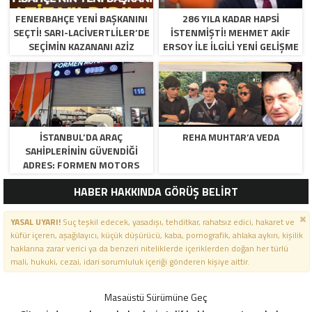
FENERBAHÇE YENI BAŞKANINI
286 YILA KADAR HAPSI
SEÇTI! SARI-LACIVERTLILER’DE
ISTENMIŞTI! MEHMET AKIF
SEÇIMIN KAZANANI AZIZ
ERSOY ILE ILGILI YENI GELIŞME
YILDIRIM OLDU
İSTANBUL’DA ARAÇ
REHA MUHTAR’A VEDA
SAHIPLERININ GÜVENDIĞI
ADRES: FORMEN MOTORS
HABER HAKKINDA GÖRÜŞ BELİRT
YASAL UYARI!
Suç teşkil edecek, yasadışı, tehditkar, rahatsız edici, hakaret ve
küfür içeren, aşağılayıcı, küçük düşürücü, kaba, pornografik, ahlaka aykırı, kişilik
haklarına zarar verici ya da benzeri niteliklerde içeriklerden doğan her türlü
mali, hukuki, cezai, idari sorumluluk içeriği gönderen kişiye aittir.
Masaüstü Sürümüne Geç