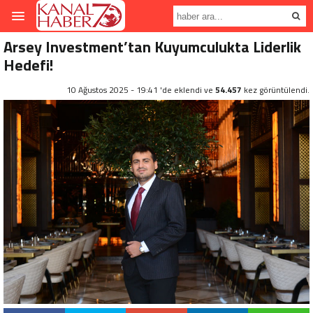
Arsey Investment’tan Kuyumculukta Liderlik
Hedefi!
10 Ağustos 2025 - 19:41 'de eklendi ve
54.457
kez görüntülendi.