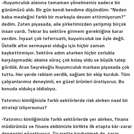
-Kuyumculuk alanına tamamen yönelmemiz sadece bir
günümüzü aldı. Bir gün kendi kendime düşündüm: “Neden
baba mesleğini farklı bir markayla devam ettirmiyorum?”
dedim. Zaten piyasada, aile şirketimizden yetişmiş birçok
insan vardı. Tekrar bu sektöre girmem gerektiğine karar
verdim. İnşaat çok teferruatlı, kuyumculuk ise öyle değil.
Üstelik altın sermayesi olduğu için hiçbir zaman
kaybettirmiyor. Sektöre adım atarken hiçbir zorlukla
karşılaşmadık; aksine süreç çok kolay oldu ve büyük talep
gördük. Aras Seyrekoğlu Kuyumculuk markası piyasada çok
tuttu. Her yerde reklam verdik, sağlam bir ekip kurduk. Tüm
çalışanlarımız deneyimli, en güzel ürünleri üretiyoruz. Bu
konuda oldukça iddialıyız.
Yatırımcı kimliğinizle farklı sektörlerde risk alırken
nasıl bir
strateji izliyorsunuz?
-Yatırımcı kimliğimizle farklı sektörlerde yer alırken, finans
müdürümüz ve finans ekibimizle birlikte ilk etapta kâr-zarar
dengesini gözetiyoruz. Ticarette kaybetmek de, zarar