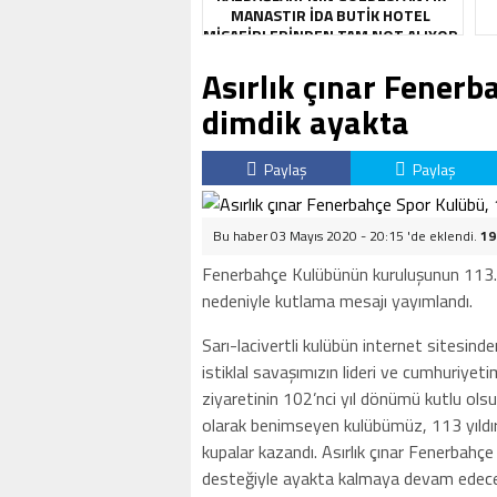
MANASTIR İDA BUTIK HOTEL
MISAFIRLERINDEN TAM NOT ALIYOR
Asırlık çınar Fenerb
dimdik ayakta
Paylaş
Paylaş
Bu haber 03 Mayıs 2020 - 20:15 'de eklendi.
19
Fenerbahçe Kulübünün kuruluşunun 113.
nedeniyle kutlama mesajı yayımlandı.
Sarı-lacivertli kulübün internet sitesi
istiklal savaşımızın lideri ve cumhuriy
ziyaretinin 102’nci yıl dönümü kutlu ols
olarak benimseyen kulübümüz, 113 yıldır 
kupalar kazandı. Asırlık çınar Fenerbahçe
desteğiyle ayakta kalmaya devam edecek.