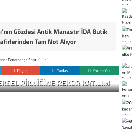
ı’nın Gözdesi Antik Manastır İDA Butik
afirlerinden Tam Not Alıyor
k çınar Fenerbahçe Spor Kulübü
Paylaş
Paylaş
Yorum Yaz
KSEL PIKNIĞINE REKOR KATILIM
K
H