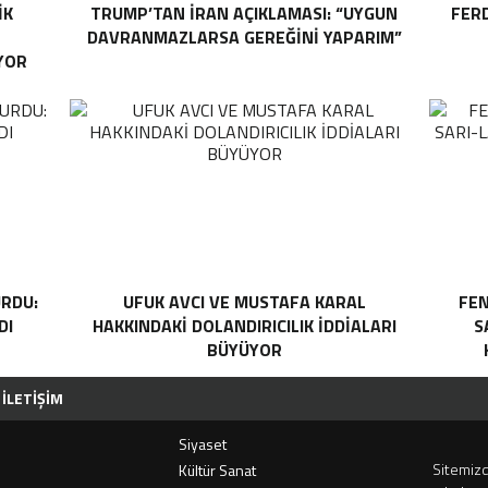
IK
TRUMP’TAN İRAN AÇIKLAMASI: “UYGUN
FER
DAVRANMAZLARSA GEREĞINI YAPARIM”
YOR
RDU:
UFUK AVCI VE MUSTAFA KARAL
FEN
DI
HAKKINDAKI DOLANDIRICILIK İDDIALARI
S
BÜYÜYOR
İLETIŞIM
Siyaset
Sitemizd
i
Kültür Sanat