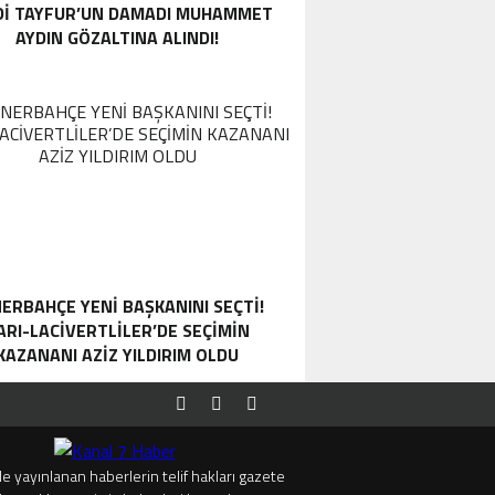
DI TAYFUR’UN DAMADI MUHAMMET
AYDIN GÖZALTINA ALINDI!
ERBAHÇE YENI BAŞKANINI SEÇTI!
ARI-LACIVERTLILER’DE SEÇIMIN
KAZANANI AZIZ YILDIRIM OLDU
e yayınlanan haberlerin telif hakları gazete