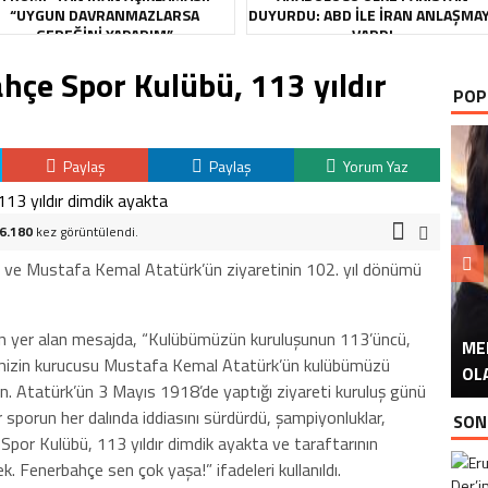
“UYGUN DAVRANMAZLARSA
DUYURDU: ABD ILE İRAN ANLAŞMA
GEREĞINI YAPARIM”
VARDI
ahçe Spor Kulübü, 113 yıldır
POP
Paylaş
Paylaş
Yorum Yaz
6.180
kez görüntülendi.
 ve Mustafa Kemal Atatürk’ün ziyaretinin 102. yıl dönümü
nden yer alan mesajda, “Kulübümüzün kuruluşunun 113’üncü,
ME
U
Ü
etimizin kurucusu Mustafa Kemal Atatürk’ün kulübümüzü
OL
un. Atatürk’ün 3 Mayıs 1918’de yaptığı ziyareti kuruluş günü
sporun her dalında iddiasını sürdürdü, şampiyonluklar,
SON
 Spor Kulübü, 113 yıldır dimdik ayakta ve taraftarının
 Fenerbahçe sen çok yaşa!” ifadeleri kullanıldı.