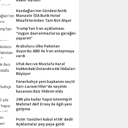
Kazdağları’nın Gözdesi Antik
Manastır İDA Butik Hotel
Misafirlerinden Tam Not Alıyor
Trump’tan İran açıklaması:
“Uygun davranmazlarsa gereğini
yaparım”
Arabulucu ülke Pakistan
duyurdu: ABD ile İran anlaşmaya
vardı
Ufuk Avcı ve Mustafa Karal
Hakkındaki Dolandırıcılık İddiaları
Büyüyor
AZDAĞLARI’NIN GÖZDESI ANTIK MANAST
Fenerbahçe yeni başkanını seçti!
Sarı-Lacivertliler’de seçimin
OTEL MISAFIRLERINDEN TAM NOT ALI
kazananı Aziz Yıldırım oldu
286 yıla kadar hapsi istenmişti!
Mehmet Akif Ersoy ile ilgili yeni
gelişme
Putin ‘tavizleri kabul ettik’ dedi!
Açıklamalar peş peşe geldi