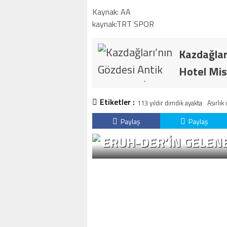
Kaynak: AA
kaynak:TRT SPOR
Kazdağlar
Hotel Mis
Etiketler :
113 yıldır dimdik ayakta
Asırlı
Paylaş
Paylaş
ERUH-DER’IN GELENE