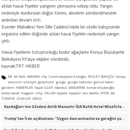
atılan havai fişekler yangının çıkmasına sebep oldu. Yangın
nedeniyle durdurulan düğün töreni, alevlerin söndürülmesinin
ardından devam etti.
Esenler Mahallesi Yeni Sille Caddesi’ndeki bir otelin bahçesinde
organize edilen düğünde atılan havai fişekler nedeniyle yangın
çıktı.
Havai fişeklerin tutuşturduğu bodur ağaçlarını Konya Büyükşehir
Belediyesi İtfaiye ekipleri söndürdü.
kaynak:TRT HABER
AB
AK Parti
ANKARA
chp
Cumhurbaşkanı Erdoğan
DEVLET BAHÇELİ
dünya
ekonomi
emniyet
gelişmeler
google
google haberler
güncel haber
gündem
HABERLER
hayat
İLLER
istanbul
JANDARMA
kemal kılıçdaroğlu
kültür sanat
magazin
mhp
SALGIN
siyaset
siyasiler
son dakika
SPOR
tsk
TÜRKİYE
ÜLKELER
VİRÜS
Kazdağları’nın Gözdesi Antik Manastır İDA Butik Hotel Misafirlerinden Tam Not Alıyor
Trump’tan İran açıklaması: “Uygun davranmazlarsa gereğini yaparım”