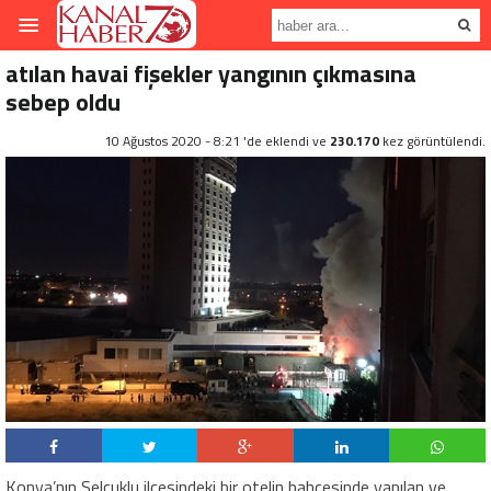
atılan havai fişekler yangının çıkmasına
sebep oldu
10 Ağustos 2020 - 8:21 'de eklendi ve
230.170
kez görüntülendi.
Konya’nın Selçuklu ilçesindeki bir otelin bahçesinde yapılan ve