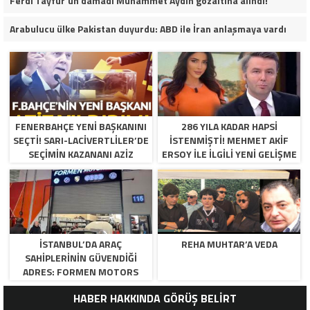
Ferdi Tayfur’un damadı Muhammet Aydın gözaltına alındı!
Arabulucu ülke Pakistan duyurdu: ABD ile İran anlaşmaya vardı
FENERBAHÇE YENI BAŞKANINI
286 YILA KADAR HAPSI
SEÇTI! SARI-LACIVERTLILER’DE
ISTENMIŞTI! MEHMET AKIF
SEÇIMIN KAZANANI AZIZ
ERSOY ILE ILGILI YENI GELIŞME
YILDIRIM OLDU
İSTANBUL’DA ARAÇ
REHA MUHTAR’A VEDA
SAHIPLERININ GÜVENDIĞI
ADRES: FORMEN MOTORS
HABER HAKKINDA GÖRÜŞ BELİRT