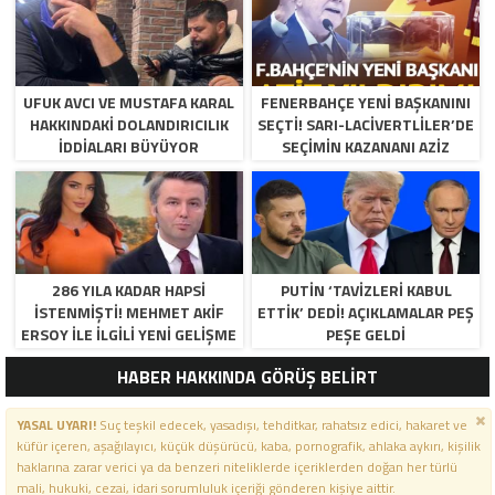
UFUK AVCI VE MUSTAFA KARAL
FENERBAHÇE YENI BAŞKANINI
HAKKINDAKI DOLANDIRICILIK
SEÇTI! SARI-LACIVERTLILER’DE
İDDIALARI BÜYÜYOR
SEÇIMIN KAZANANI AZIZ
YILDIRIM OLDU
286 YILA KADAR HAPSI
PUTIN ‘TAVIZLERI KABUL
ISTENMIŞTI! MEHMET AKIF
ETTIK’ DEDI! AÇIKLAMALAR PEŞ
ERSOY ILE ILGILI YENI GELIŞME
PEŞE GELDI
HABER HAKKINDA GÖRÜŞ BELİRT
YASAL UYARI!
Suç teşkil edecek, yasadışı, tehditkar, rahatsız edici, hakaret ve
küfür içeren, aşağılayıcı, küçük düşürücü, kaba, pornografik, ahlaka aykırı, kişilik
haklarına zarar verici ya da benzeri niteliklerde içeriklerden doğan her türlü
mali, hukuki, cezai, idari sorumluluk içeriği gönderen kişiye aittir.