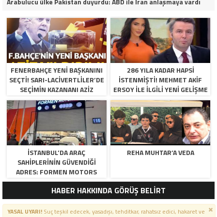
Arabulucu ülke Pakistan duyurdu: ABD ile İran anlaşmaya vardı
FENERBAHÇE YENI BAŞKANINI
286 YILA KADAR HAPSI
SEÇTI! SARI-LACIVERTLILER’DE
ISTENMIŞTI! MEHMET AKIF
SEÇIMIN KAZANANI AZIZ
ERSOY ILE ILGILI YENI GELIŞME
YILDIRIM OLDU
İSTANBUL’DA ARAÇ
REHA MUHTAR’A VEDA
SAHIPLERININ GÜVENDIĞI
ADRES: FORMEN MOTORS
HABER HAKKINDA GÖRÜŞ BELİRT
YASAL UYARI!
Suç teşkil edecek, yasadışı, tehditkar, rahatsız edici, hakaret ve