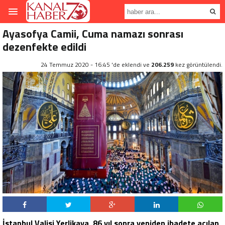
Ayasofya Camii, Cuma namazı sonrası
dezenfekte edildi
24 Temmuz 2020 - 16:45 'de eklendi ve
206.259
kez görüntülendi.
İstanbul Valisi Yerlikaya, 86 yıl sonra yeniden ibadete açılan