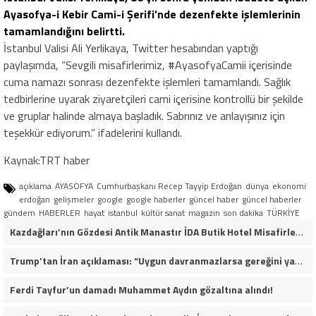
Ayasofya-i Kebir Cami-i Şerifi’nde dezenfekte işlemlerinin
tamamlandığını belirtti.
İstanbul Valisi Ali Yerlikaya, Twitter hesabından yaptığı
paylaşımda, “Sevgili misafirlerimiz, #AyasofyaCamii içerisinde
cuma namazı sonrası dezenfekte işlemleri tamamlandı. Sağlık
tedbirlerine uyarak ziyaretçileri cami içerisine kontrollü bir şekilde
ve gruplar halinde almaya başladık. Sabrınız ve anlayışınız için
teşekkür ediyorum.” ifadelerini kullandı.
Kaynak:TRT haber
açıklama
AYASOFYA
Cumhurbaşkanı Recep Tayyip Erdoğan
dünya
ekonomi
erdoğan
gelişmeler
google
google haberler
güncel haber
güncel haberler
gündem
HABERLER
hayat
istanbul
kültür sanat
magazin
son dakika
TÜRKİYE
Kazdağları’nın Gözdesi Antik Manastır İDA Butik Hotel Misafirlerinden Tam Not Alıyor
Trump’tan İran açıklaması: “Uygun davranmazlarsa gereğini yaparım”
Ferdi Tayfur’un damadı Muhammet Aydın gözaltına alındı!