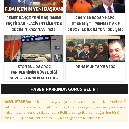
FENERBAHÇE YENI BAŞKANINI
286 YILA KADAR HAPSI
SEÇTI! SARI-LACIVERTLILER’DE
ISTENMIŞTI! MEHMET AKIF
SEÇIMIN KAZANANI AZIZ
ERSOY ILE ILGILI YENI GELIŞME
YILDIRIM OLDU
İSTANBUL’DA ARAÇ
REHA MUHTAR’A VEDA
SAHIPLERININ GÜVENDIĞI
ADRES: FORMEN MOTORS
HABER HAKKINDA GÖRÜŞ BELİRT
YASAL UYARI!
Suç teşkil edecek, yasadışı, tehditkar, rahatsız edici, hakaret ve
küfür içeren, aşağılayıcı, küçük düşürücü, kaba, pornografik, ahlaka aykırı, kişilik
haklarına zarar verici ya da benzeri niteliklerde içeriklerden doğan her türlü
mali, hukuki, cezai, idari sorumluluk içeriği gönderen kişiye aittir.