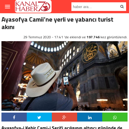
Ayasofya Camii’ne yerli ve yabancı turist
akını
29 Temmuz 2020 - 17:41 'de eklendi ve
197.746
kez görüntülendi.
Ayasofya-i Kebir Cami-i Şerifi açılışının altıncı gününde de