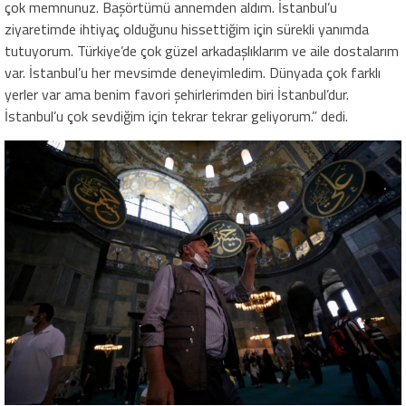
çok memnunuz. Başörtümü annemden aldım. İstanbul’u
ziyaretimde ihtiyaç olduğunu hissettiğim için sürekli yanımda
tutuyorum. Türkiye’de çok güzel arkadaşlıklarım ve aile dostalarım
var. İstanbul’u her mevsimde deneyimledim. Dünyada çok farklı
yerler var ama benim favori şehirlerimden biri İstanbul’dur.
İstanbul’u çok sevdiğim için tekrar tekrar geliyorum.” dedi.