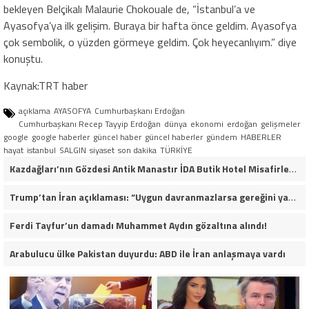
bekleyen Belçikalı Malaurie Chokouale de, “İstanbul’a ve
Ayasofya’ya ilk gelişim. Buraya bir hafta önce geldim. Ayasofya
çok sembolik, o yüzden görmeye geldim. Çok heyecanlıyım.” diye
konuştu.
Kaynak:TRT haber
açıklama
AYASOFYA
Cumhurbaşkanı Erdoğan
Cumhurbaşkanı Recep Tayyip Erdoğan
dünya
ekonomi
erdoğan
gelişmeler
google
google haberler
güncel haber
güncel haberler
gündem
HABERLER
hayat
istanbul
SALGIN
siyaset
son dakika
TÜRKİYE
Kazdağları’nın Gözdesi Antik Manastır İDA Butik Hotel Misafirlerinden Tam Not Alıyor
Trump’tan İran açıklaması: “Uygun davranmazlarsa gereğini yaparım”
Ferdi Tayfur’un damadı Muhammet Aydın gözaltına alındı!
Arabulucu ülke Pakistan duyurdu: ABD ile İran anlaşmaya vardı