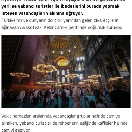
yerli ve yabancı turistler ile ibadetlerini burada yapmak
isteyen vatandaşların akınına uğruyor.
Türkiye’nin ve dünyanın dört bir yanından gelen ziyaretçilerini
ağırlayan Ayasofya-i Kebir Cami-i Şerifi’nde yoğunluk sürüyor.
Vakit namazları aralarında vatandaşlar gruplar halinde camiye
alınırken, yabancı turistler de rehberlerin eşliğinde kafileler halinde
camiyi geziyor.