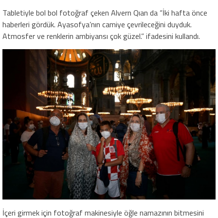
Tabletiyle bol bol fotoğraf çeken Alvern Qıan da “İki hafta önce
haberleri gördük. Ayasofya’nın camiye çevrileceğini duyduk.
Atmosfer ve renklerin ambiyansı çok güzel.” ifadesini kullandı.
İçeri girmek için fotoğraf makinesiyle öğle namazının bitmesini