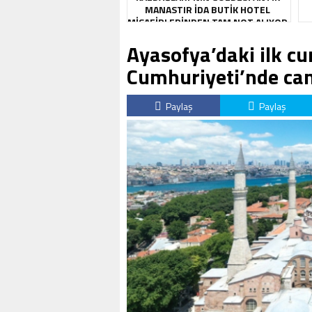
MANASTIR İDA BUTIK HOTEL
MISAFIRLERINDEN TAM NOT ALIYOR
Ayasofya’daki ilk c
Cumhuriyeti’nde can
Paylaş
Paylaş