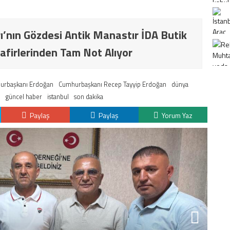
ı’nın Gözdesi Antik Manastır İDA Butik
afirlerinden Tam Not Alıyor
urbaşkanı Erdoğan
Cumhurbaşkanı Recep Tayyip Erdoğan
dünya
güncel haber
istanbul
son dakika
Paylaş
Paylaş
Yorum Yaz
K
H