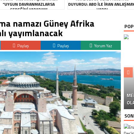
“UYGUN DAVRANMAZLARSA
DUYURDU: ABD ILE İRAN ANLAŞMA
GEREĞINI YAPARIM”
VARDI
uma namazı Güney Afrika
POP
lı yayımlanacak
Paylaş
Paylaş
Yorum Yaz
ME
U
Ü
OL
SON