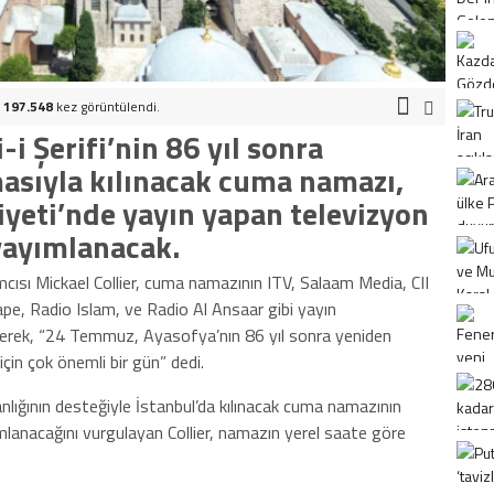
.
197.548
kez görüntülendi.
i Şerifi’nin 86 yıl sonra
asıyla kılınacak cuma namazı,
yeti’nde yayın yapan televizyon
yayımlanacak.
ısı Mickael Collier, cuma namazının ITV, Salaam Media, CII
pe, Radio Islam, ve Radio Al Ansaar gibi yayın
lirterek, “24 Temmuz, Ayasofya’nın 86 yıl sonra yeniden
çin çok önemli bir gün” dedi.
nlığının desteğiyle İstanbul’da kılınacak cuma namazının
mlanacağını vurgulayan Collier, namazın yerel saate göre