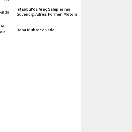
İstanbul’da Araç Sahiplerinin
Güvendiği Adres: Formen Motors
Reha Muhtar’a veda
AZDAĞLARI’NIN GÖZDESI ANTIK MANAST
OTEL MISAFIRLERINDEN TAM NOT ALI