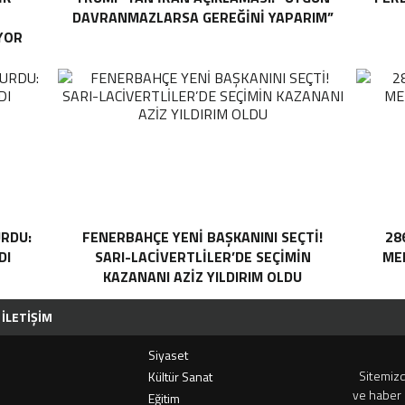
DAVRANMAZLARSA GEREĞINI YAPARIM”
YOR
RDU:
FENERBAHÇE YENI BAŞKANINI SEÇTI!
28
DI
SARI-LACIVERTLILER’DE SEÇIMIN
MEH
KAZANANI AZIZ YILDIRIM OLDU
İLETIŞIM
Siyaset
Sitemizd
i
Kültür Sanat
ve haber 
Eğitim
RUH-DER’IN GELENEKSEL PIKNIĞINE REKOR KATILIM
KAZDAĞLARI’NIN GÖZDESI ANTIK 