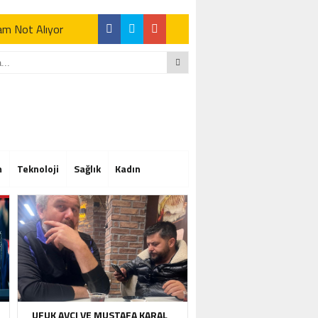
Tam Not Alıyor
Tam Not Alıyor
m
Teknoloji
Sağlık
Kadın
Tam Not Alıyor
UFUK AVCI VE MUSTAFA KARAL