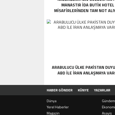
MANASTIR İDA BUTIK HOTEL
MISAFIRLERINDEN TAM NOT ALI
ARABULUCU ÜLKE PAKISTAN DUYU
ABD ILE İRAN ANLAŞMAYA VAR
HABER GÖNDER
KÜNYE
YAZARLAR
Dünya
Gündem
Yerel Haberler
Ekonom
Magazin
Asayiş
SON
DAKİKA
E