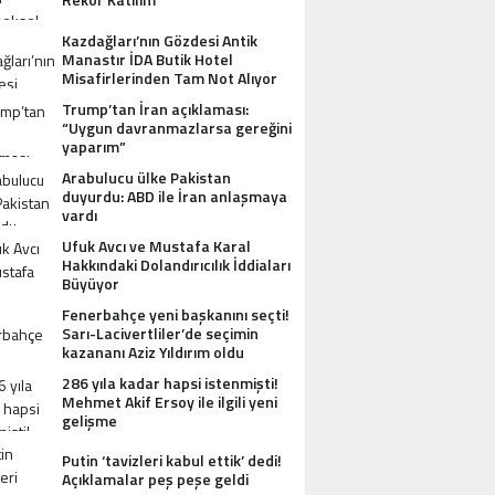
Kazdağları’nın Gözdesi Antik
Manastır İDA Butik Hotel
Misafirlerinden Tam Not Alıyor
Trump’tan İran açıklaması:
“Uygun davranmazlarsa gereğini
yaparım”
Arabulucu ülke Pakistan
duyurdu: ABD ile İran anlaşmaya
vardı
Ufuk Avcı ve Mustafa Karal
Hakkındaki Dolandırıcılık İddiaları
Büyüyor
Fenerbahçe yeni başkanını seçti!
Sarı-Lacivertliler’de seçimin
kazananı Aziz Yıldırım oldu
286 yıla kadar hapsi istenmişti!
Mehmet Akif Ersoy ile ilgili yeni
gelişme
Putin ‘tavizleri kabul ettik’ dedi!
Açıklamalar peş peşe geldi