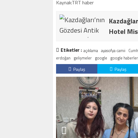
Kaynak:TRT haber
Kazdağlar
Hotel Mis
Etiketler :
açıklama
ayasofya camii
Cumh
erdoğan
gelişmeler
google
google haberler
Paylaş
Paylaş