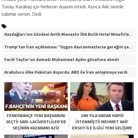
Tunay Karakaş için herkesin duasını istedi. Ayrıca Aile sinede
sabırlar versin. Dedi
Kazdağları’nın Gözdesi Antik Manastır İDA Butik Hotel Misafirlerinden Tam Not Alıyor
Trump’tan İran açıklaması: “Uygun davranmazlarsa gereğini yaparım”
Ferdi Tayfur’un damadı Muhammet Aydın gözaltına alındı!
Arabulucu ülke Pakistan duyurdu: ABD ile İran anlaşmaya vardı
FENERBAHÇE YENI BAŞKANINI
286 YILA KADAR HAPSI
SEÇTI! SARI-LACIVERTLILER’DE
ISTENMIŞTI! MEHMET AKIF
SEÇIMIN KAZANANI AZIZ
ERSOY ILE ILGILI YENI GELIŞME
YILDIRIM OLDU