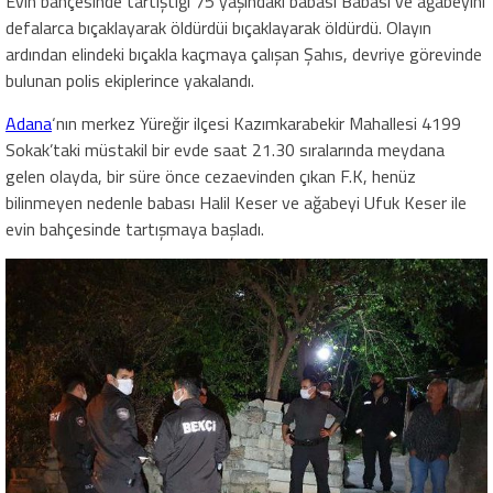
Evin bahçesinde tartıştığı 75 yaşındaki babası Babası ve ağabeyini
defalarca bıçaklayarak öldürdüi bıçaklayarak öldürdü. Olayın
ardından elindeki bıçakla kaçmaya çalışan Şahıs, devriye görevinde
bulunan polis ekiplerince yakalandı.
Adana
‘nın merkez Yüreğir ilçesi Kazımkarabekir Mahallesi 4199
Sokak’taki müstakil bir evde saat 21.30 sıralarında meydana
gelen olayda, bir süre önce cezaevinden çıkan F.K, henüz
bilinmeyen nedenle babası Halil Keser ve ağabeyi Ufuk Keser ile
evin bahçesinde tartışmaya başladı.