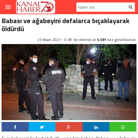
Babası ve ağabeyini defalarca bıçaklayarak
öldürdü
23 Nisan 2021 - 0:38 'de eklendi ve
4.581
kez görüntülendi.