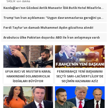
SAĞLIK
son dakika
Kazdağları’nın Gözdesi Antik Manastır İDA Butik Hotel Misafirlerinden Tam Not Alıyor
Trump’tan İran açıklaması: “Uygun davranmazlarsa gereğini yaparım”
Ferdi Tayfur’un damadı Muhammet Aydın gözaltına alındı!
Arabulucu ülke Pakistan duyurdu: ABD ile İran anlaşmaya vardı
UFUK AVCI VE MUSTAFA KARAL
FENERBAHÇE YENI BAŞKANINI
HAKKINDAKI DOLANDIRICILIK
SEÇTI! SARI-LACIVERTLILER’DE
İDDIALARI BÜYÜYOR
SEÇIMIN KAZANANI AZIZ
YILDIRIM OLDU