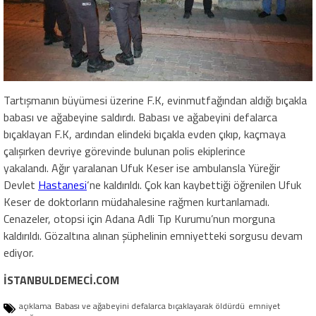
Tartışmanın büyümesi üzerine F.K, evinmutfağından aldığı bıçakla
babası ve ağabeyine saldırdı. Babası ve ağabeyini defalarca
bıçaklayan F.K, ardından elindeki bıçakla evden çıkıp, kaçmaya
çalışırken devriye görevinde bulunan polis ekiplerince
yakalandı. Ağır yaralanan Ufuk Keser ise ambulansla Yüreğir
Devlet
Hastanesi
‘ne kaldırıldı. Çok kan kaybettiği öğrenilen Ufuk
Keser de doktorların müdahalesine rağmen kurtarılamadı.
Cenazeler, otopsi için Adana Adli Tıp Kurumu’nun morguna
kaldırıldı. Gözaltına alınan şüphelinin emniyetteki sorgusu devam
ediyor.
İSTANBULDEMECİ.COM
açıklama
Babası ve ağabeyini defalarca bıçaklayarak öldürdü
emniyet