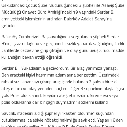
Üsküdar’daki Çocuk Şube Müdürlüğündeki 3 şüpheli ile Asayiş Şube
Müdürlüğü Cinayet Büro Amirliği’ndeki 19 yaşındaki Serdar B.
emniyetteki işlemlerinin ardından Bakırköy Adalet Sarayı’na
getirildi.
Bakırköy Cumhuriyet Başsavcılığında sorgulanan şüpheli Serdar
B’nin, işsiz olduğunu ve geçimini hırsızlık yaparak sağladığını, farklı
tarihlerde cezaevine girip çıktığını ve olay günü uyuşturucu madde
kullandığını beyan ettiği öğrenildi.
Serdar B., “Arkadaşımla geziyordum. Bir araç yanımıza yanaştı.
Ben araçtaki kişiyi hasmımın adamlarına benzettim. Üzerimdeki
ruhsatsız tabancayı çıkarıp araç içinde bulunan 2 şahsa birer el
ateş ettim ve olay yerinden kaçtım. Diğer 3 şüphelinin olayla ilgisi
yok. Polis olduklarını bilseydim ateş etmezdim. Siren sesi veya
polis olduklarına dair bir çağrı duymadım” sözlerini kullandı.
Savcılık, ifadesini aldığı şüpheliyi “kasten öldürme” suçundan
tutuklanması talebiyle nöbetçi hakimliğe sevk etti. Yaşları 18’den
küçük olan şüpheliler O.I, K.A. ve R.B. de Çocuk Suçları Bürosu