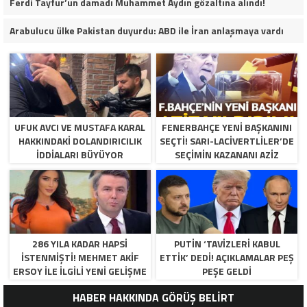
Ferdi Tayfur’un damadı Muhammet Aydın gözaltına alındı!
Arabulucu ülke Pakistan duyurdu: ABD ile İran anlaşmaya vardı
UFUK AVCI VE MUSTAFA KARAL
FENERBAHÇE YENI BAŞKANINI
HAKKINDAKI DOLANDIRICILIK
SEÇTI! SARI-LACIVERTLILER’DE
İDDIALARI BÜYÜYOR
SEÇIMIN KAZANANI AZIZ
YILDIRIM OLDU
286 YILA KADAR HAPSI
PUTIN ‘TAVIZLERI KABUL
ISTENMIŞTI! MEHMET AKIF
ETTIK’ DEDI! AÇIKLAMALAR PEŞ
ERSOY ILE ILGILI YENI GELIŞME
PEŞE GELDI
HABER HAKKINDA GÖRÜŞ BELİRT