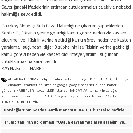
Savcılığındaki ifadelerinin ardından tutuklanmaları talebiyle nöbetçi
hakimliğe sevk edildi.
Bakırköy Nöbetçi Sulh Ceza Hakimliği’ne çıkarılan şüphelilerden
Serdar B., “Kişinin yerine getirdiği kamu görevi nedeniyle kasten
öldürme” ve “Kişinin yerine getirdiği kamu görevi nedeniyle kasten
yaralama” suçundan, diğer 3 şüphelinin ise “kişinin yerine getirdiği
kamu görevi nedeniyle kasten öldürmeye yardım” suçundan
tutuklanmasına karar verildi.
KAYNAK:TRT HABER
AB
AK Parti
ANKARA
chp
Cumhurbaşkanı Erdoğan
DEVLET BAHÇELİ
dünya
ekonomi
emniyet
gelişmeler
google
google haberler
güncel haber
gündem
HABERLER
hayat
İLLER
istanbul
JANDARMA
kemal kılıçdaroğlu
kültür sanat
magazin
mhp
SALGIN
siyaset
siyasiler
son dakika
SPOR
tsk
TÜRKİYE
ÜLKELER
VİRÜS
Kazdağları’nın Gözdesi Antik Manastır İDA Butik Hotel Misafirlerinden Tam Not Alıyor
Trump’tan İran açıklaması: “Uygun davranmazlarsa gereğini yaparım”