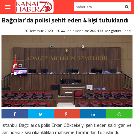
Bağcılar’da polisi şehit eden 4 kişi tutuklandı
20 Temmuz 2020 - 20:44 'de eklendi ve
200.167
kez görüntülendi.
İstanbul Bağcılar’da polis Erkan Gökteke’yi şehit eden saldırgan ve
yanındaki 3 kişi çıkarıldıkları mahkeme tarafından tutuklandı.