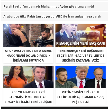
Ferdi Tayfur’un damadı Muhammet Aydın gözaltına alındı!
Arabulucu ülke Pakistan duyurdu: ABD ile İran anlaşmaya vardı
UFUK AVCI VE MUSTAFA KARAL
FENERBAHÇE YENI BAŞKANINI
HAKKINDAKI DOLANDIRICILIK
SEÇTI! SARI-LACIVERTLILER’DE
İDDIALARI BÜYÜYOR
SEÇIMIN KAZANANI AZIZ
YILDIRIM OLDU
286 YILA KADAR HAPSI
PUTIN ‘TAVIZLERI KABUL
ISTENMIŞTI! MEHMET AKIF
ETTIK’ DEDI! AÇIKLAMALAR PEŞ
ERSOY ILE ILGILI YENI GELIŞME
PEŞE GELDI