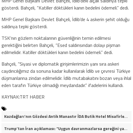
MHP Genel Başkanı Devlet Bahçeli, İdlib’deki alçak saldırıya tepki
gösterdi. Bahçeli, “Katiller döktükleri kanın bedelini ödemeli.” dedi.
MHP Genel Başkanı Devlet Bahçeli, İdlib’de 4 askerin şehit olduğu
saldırıya tepki gösterdi.
TSK’nın gözlem noktalarının güvenliğinin temin edilmesi
gerektiğini belirten Bahçeli, “Esed saldırısından dolayı pişman
edilmelidir. Katiller döktükleri kanın bedelini ödemeli.” dedi.
Bahçeli, “Siyasi ve diplomatik girişimlerimizin yanı sıra askeri
caydırıcılığımız da sonuna kadar kullanılarak İdlib ve çevresi Türkiye
düşmanlarına zindan edilmelidir. İdlib mutabakatını bozan veya ihlal
eden tarafın Türkiye olmadığı meydandadır.” ifadelerini kullandı.
KAYNAK:TRT HABER
Kazdağları’nın Gözdesi Antik Manastır İDA Butik Hotel Misafirlerinden Tam Not Alıyor
Trump’tan İran açıklaması: “Uygun davranmazlarsa gereğini yaparım”