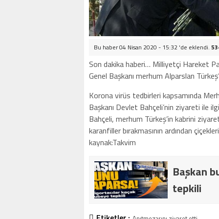
Bu haber 04 Nisan 2020 - 15:32 'de eklendi.
53
Son dakika haberi… Milliyetçi Hareket P
Genel Başkanı merhum Alparslan Türkeş’in,
Korona virüs tedbirleri kapsamında Mer
Başkanı Devlet Bahçeli’nin ziyareti ile il
Bahçeli, merhum Türkeş’in kabrini ziyare
karanfiller bırakmasının ardından çiçekleri 
kaynak:Takvim
Başkan bu
tepkili
Etiketler :
Anıtmezarını ziyaret etti