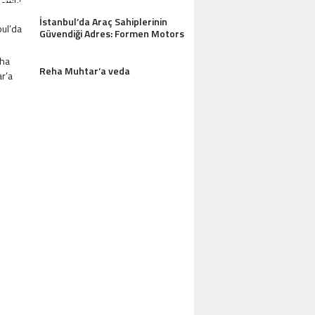
İstanbul’da Araç Sahiplerinin
Güvendiği Adres: Formen Motors
AZDAĞLARI’NIN GÖZDESI ANTIK MANAST
Reha Muhtar’a veda
OTEL MISAFIRLERINDEN TAM NOT ALI