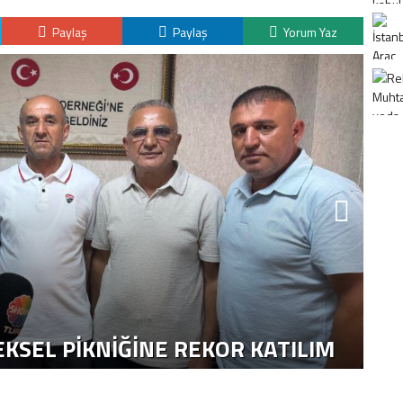
Paylaş
Paylaş
Yorum Yaz
K
H
KSEL PIKNIĞINE REKOR KATILIM