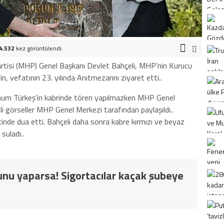
4.532
kez görüntülendi.
artisi (MHP) Genel Başkanı Devlet Bahçeli, MHP’nin Kurucu
 vefatının 23. yılında Anıtmezarını ziyaret etti..
hum Türkeş’in kabrinde tören yapılmazken MHP Genel
gili görseller MHP Genel Merkezi tarafından paylaşıldı..
tinde dua etti. Bahçeli daha sonra kabre kırmızı ve beyaz
suladı..
nu yaparsa! Sigortacılar kaçak şubeye