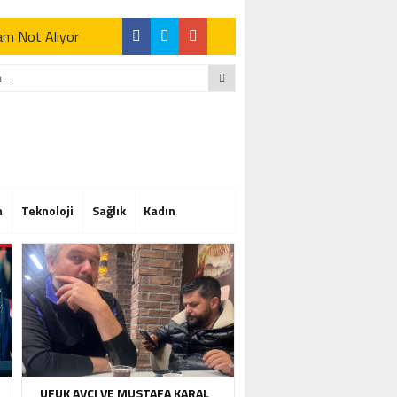
Tam Not Alıyor
Tam Not Alıyor
m
Teknoloji
Sağlık
Kadın
Tam Not Alıyor
UFUK AVCI VE MUSTAFA KARAL