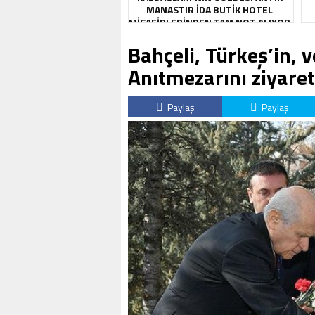
MANASTIR İDA BUTIK HOTEL
MISAFIRLERINDEN TAM NOT ALIYOR
Bahçeli, Türkeş’in, v
Anıtmezarını ziyaret
Paylaş
Paylaş