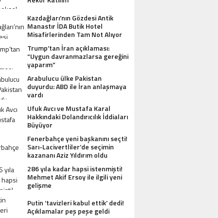
Kazdağları’nın Gözdesi Antik
Manastır İDA Butik Hotel
Misafirlerinden Tam Not Alıyor
Trump’tan İran açıklaması:
“Uygun davranmazlarsa gereğini
yaparım”
Arabulucu ülke Pakistan
duyurdu: ABD ile İran anlaşmaya
vardı
Ufuk Avcı ve Mustafa Karal
Hakkındaki Dolandırıcılık İddiaları
Büyüyor
Fenerbahçe yeni başkanını seçti!
Sarı-Lacivertliler’de seçimin
kazananı Aziz Yıldırım oldu
286 yıla kadar hapsi istenmişti!
Mehmet Akif Ersoy ile ilgili yeni
gelişme
Putin ‘tavizleri kabul ettik’ dedi!
Açıklamalar peş peşe geldi