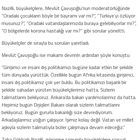
Nazilli, büyükelçilere, Mevlüt Çavuşoğlu’nun moderatörlüğünde
“Oradaki çocukların böyle bir bayramı var mı?”, “Türkiye’yi özlüyor
musunuz?”, “Oradaki vatandaşlarımızda buraya gelebiliyorlar mı?”,
“O bölgelerde korona hastalığı var mı?” gibi sorular yöneltti.
Büyükelçiler de sırayla bu soruları yanıtladı.
Mevlüt Çavuşoğlu ise makamı devrinin ardından şöyle konuştu:
“Girişimci ve insani dış politikamızı bugüne kadar etkin bir şekilde
tüm dünyada yürüttük. Özellikle bugün Afrika kıtasında girişimci,
insani dış politikamız çok yer buldu. Bu politikamızı başarılı bir
şekilde sahadan yürüten büyükelçilerimiz hatta. Sizlerin
talimatlarını bekliyoruz. Ankara’da bakan yardımcılarımız da hatta.
Hepimiz bugün Dışişleri Bakanı olarak sizlerin talimatlarını
bekliyoruz. Bugün gururla bakanlığı size devrediyorum.
Arkadaşlarımız yoğun çalışıyor. İşimiz kolay değil. Vatan ve millet
aşkıyla sizlerin talimatıyla bizler çalışmaya devam edeceğiz.”
Taha Göktürk Nazilli, görüşme sonunda büyükelçilere sosyal