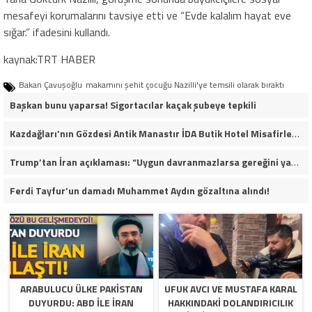
mesafeyi korumalarını tavsiye etti ve “Evde kalalım hayat eve
sığar.” ifadesini kullandı.
kaynak:TRT HABER
Bakan Çavuşoğlu
makamını şehit çocuğu Nazilli'ye temsili olarak bıraktı
Başkan bunu yaparsa! Sigortacılar kaçak şubeye tepkili
Kazdağları’nın Gözdesi Antik Manastır İDA Butik Hotel Misafirlerinden Tam Not Alıyor
Trump’tan İran açıklaması: “Uygun davranmazlarsa gereğini yaparım”
Ferdi Tayfur’un damadı Muhammet Aydın gözaltına alındı!
ARABULUCU ÜLKE PAKISTAN
UFUK AVCI VE MUSTAFA KARAL
DUYURDU: ABD ILE İRAN
HAKKINDAKI DOLANDIRICILIK