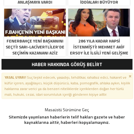
ANLAŞMAYA VARDI
İDDIALARI BÜYÜYOR
FENERBAHÇE YENI BAŞKANINI
286 YILA KADAR HAPSI
SEÇTI! SARI-LACIVERTLILER’DE
ISTENMIŞTI! MEHMET AKIF
SEÇIMIN KAZANANI AZIZ
ERSOY ILE ILGILI YENI GELIŞME
YILDIRIM OLDU
HABER HAKKINDA GÖRÜŞ BELİRT
YASAL UYARI!
Suç teşkil edecek, yasadışı, tehditkar, rahatsız edici, hakaret ve
küfür içeren, aşağılayıcı, küçük düşürücü, kaba, pornografik, ahlaka aykırı, kişilik
haklarına zarar verici ya da benzeri niteliklerde içeriklerden doğan her türlü
mali, hukuki, cezai, idari sorumluluk içeriği gönderen kişiye aittir.
Masaüstü Sürümüne Geç
Sitemizde yayınlanan haberlerin telif hakları gazete ve haber
kaynaklarına aittir, haberleri kopyalamayınız.