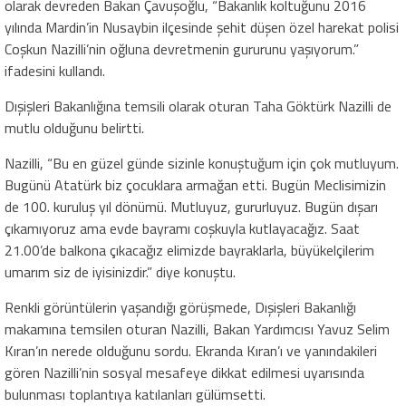
olarak devreden Bakan Çavuşoğlu, “Bakanlık koltuğunu 2016
yılında Mardin’in Nusaybin ilçesinde şehit düşen özel harekat polisi
Coşkun Nazilli’nin oğluna devretmenin gururunu yaşıyorum.”
ifadesini kullandı.
Dışişleri Bakanlığına temsili olarak oturan Taha Göktürk Nazilli de
mutlu olduğunu belirtti.
Nazilli, “Bu en güzel günde sizinle konuştuğum için çok mutluyum.
Bugünü Atatürk biz çocuklara armağan etti. Bugün Meclisimizin
de 100. kuruluş yıl dönümü. Mutluyuz, gururluyuz. Bugün dışarı
çıkamıyoruz ama evde bayramı coşkuyla kutlayacağız. Saat
21.00’de balkona çıkacağız elimizde bayraklarla, büyükelçilerim
umarım siz de iyisinizdir.” diye konuştu.
Renkli görüntülerin yaşandığı görüşmede, Dışişleri Bakanlığı
makamına temsilen oturan Nazilli, Bakan Yardımcısı Yavuz Selim
Kıran’ın nerede olduğunu sordu. Ekranda Kıran’ı ve yanındakileri
gören Nazilli’nin sosyal mesafeye dikkat edilmesi uyarısında
bulunması toplantıya katılanları gülümsetti.