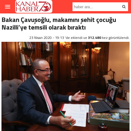
Bakan Çavuşoğlu, makamını şehit çocuğu
Nazilli’ye temsili olarak bıraktı
23 Nisan 2020 - 19:13 'de eklendi ve
312.480
kez görüntülendi.