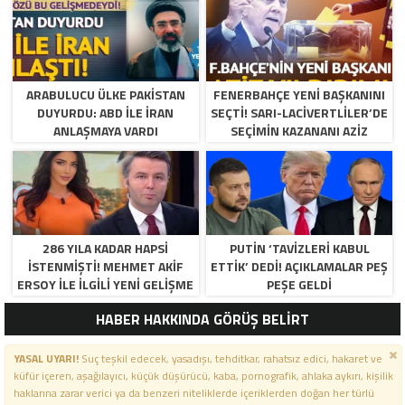
ARABULUCU ÜLKE PAKISTAN
FENERBAHÇE YENI BAŞKANINI
DUYURDU: ABD ILE İRAN
SEÇTI! SARI-LACIVERTLILER’DE
ANLAŞMAYA VARDI
SEÇIMIN KAZANANI AZIZ
YILDIRIM OLDU
286 YILA KADAR HAPSI
PUTIN ‘TAVIZLERI KABUL
ISTENMIŞTI! MEHMET AKIF
ETTIK’ DEDI! AÇIKLAMALAR PEŞ
ERSOY ILE ILGILI YENI GELIŞME
PEŞE GELDI
HABER HAKKINDA GÖRÜŞ BELİRT
YASAL UYARI!
Suç teşkil edecek, yasadışı, tehditkar, rahatsız edici, hakaret ve
küfür içeren, aşağılayıcı, küçük düşürücü, kaba, pornografik, ahlaka aykırı, kişilik
haklarına zarar verici ya da benzeri niteliklerde içeriklerden doğan her türlü