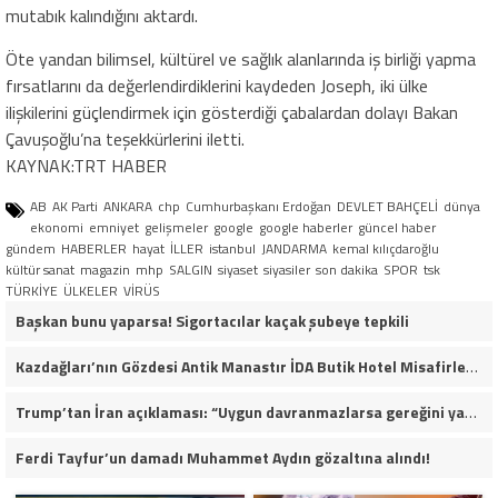
mutabık kalındığını aktardı.
Öte yandan bilimsel, kültürel ve sağlık alanlarında iş birliği yapma
fırsatlarını da değerlendirdiklerini kaydeden Joseph, iki ülke
ilişkilerini güçlendirmek için gösterdiği çabalardan dolayı Bakan
Çavuşoğlu’na teşekkürlerini iletti.
KAYNAK:TRT HABER
AB
AK Parti
ANKARA
chp
Cumhurbaşkanı Erdoğan
DEVLET BAHÇELİ
dünya
ekonomi
emniyet
gelişmeler
google
google haberler
güncel haber
gündem
HABERLER
hayat
İLLER
istanbul
JANDARMA
kemal kılıçdaroğlu
kültür sanat
magazin
mhp
SALGIN
siyaset
siyasiler
son dakika
SPOR
tsk
TÜRKİYE
ÜLKELER
VİRÜS
Başkan bunu yaparsa! Sigortacılar kaçak şubeye tepkili
Kazdağları’nın Gözdesi Antik Manastır İDA Butik Hotel Misafirlerinden Tam Not Alıyor
Trump’tan İran açıklaması: “Uygun davranmazlarsa gereğini yaparım”
Ferdi Tayfur’un damadı Muhammet Aydın gözaltına alındı!