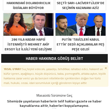
HAKKINDAKI DOLANDIRICILIK
SEÇTI! SARI-LACIVERTLILER’DE
İDDIALARI BÜYÜYOR
SEÇIMIN KAZANANI AZIZ
YILDIRIM OLDU
286 YILA KADAR HAPSI
PUTIN ‘TAVIZLERI KABUL
ISTENMIŞTI! MEHMET AKIF
ETTIK’ DEDI! AÇIKLAMALAR PEŞ
ERSOY ILE ILGILI YENI GELIŞME
PEŞE GELDI
HABER HAKKINDA GÖRÜŞ BELİRT
YASAL UYARI!
Suç teşkil edecek, yasadışı, tehditkar, rahatsız edici, hakaret ve
küfür içeren, aşağılayıcı, küçük düşürücü, kaba, pornografik, ahlaka aykırı, kişilik
haklarına zarar verici ya da benzeri niteliklerde içeriklerden doğan her türlü
mali, hukuki, cezai, idari sorumluluk içeriği gönderen kişiye aittir.
Masaüstü Sürümüne Geç
Sitemizde yayınlanan haberlerin telif hakları gazete ve haber
kaynaklarına aittir, haberleri kopyalamayınız.