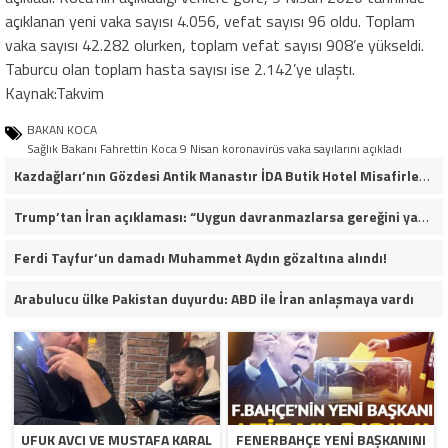
açıklanan yeni vaka sayısı 4.056, vefat sayısı 96 oldu. Toplam
vaka sayısı 42.282 olurken, toplam vefat sayısı 908’e yükseldi.
Taburcu olan toplam hasta sayısı ise 2.142’ye ulaştı.
Kaynak:Takvim
BAKAN KOCA
Sağlık Bakanı Fahrettin Koca 9 Nisan koronavirüs vaka sayılarını açıkladı
Kazdağları’nın Gözdesi Antik Manastır İDA Butik Hotel Misafirlerinden Tam Not Alıyor
Trump’tan İran açıklaması: “Uygun davranmazlarsa gereğini yaparım”
Ferdi Tayfur’un damadı Muhammet Aydın gözaltına alındı!
Arabulucu ülke Pakistan duyurdu: ABD ile İran anlaşmaya vardı
UFUK AVCI VE MUSTAFA KARAL
FENERBAHÇE YENI BAŞKANINI