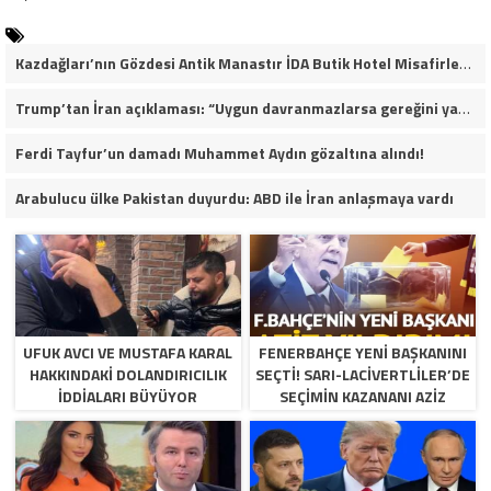
Kazdağları’nın Gözdesi Antik Manastır İDA Butik Hotel Misafirlerinden Tam Not Alıyor
Trump’tan İran açıklaması: “Uygun davranmazlarsa gereğini yaparım”
Ferdi Tayfur’un damadı Muhammet Aydın gözaltına alındı!
Arabulucu ülke Pakistan duyurdu: ABD ile İran anlaşmaya vardı
UFUK AVCI VE MUSTAFA KARAL
FENERBAHÇE YENI BAŞKANINI
HAKKINDAKI DOLANDIRICILIK
SEÇTI! SARI-LACIVERTLILER’DE
İDDIALARI BÜYÜYOR
SEÇIMIN KAZANANI AZIZ
YILDIRIM OLDU