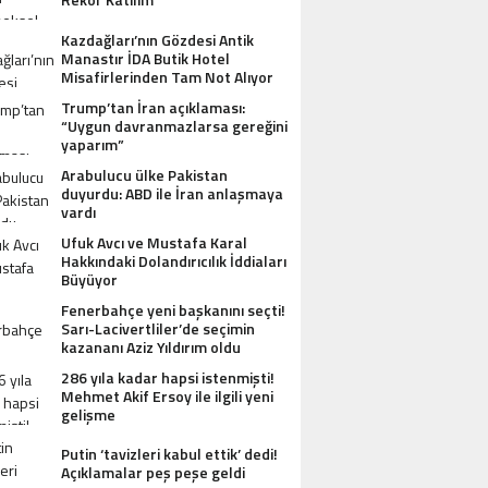
Kazdağları’nın Gözdesi Antik
Manastır İDA Butik Hotel
Misafirlerinden Tam Not Alıyor
Trump’tan İran açıklaması:
“Uygun davranmazlarsa gereğini
yaparım”
Arabulucu ülke Pakistan
duyurdu: ABD ile İran anlaşmaya
vardı
Ufuk Avcı ve Mustafa Karal
Hakkındaki Dolandırıcılık İddiaları
Büyüyor
Fenerbahçe yeni başkanını seçti!
Sarı-Lacivertliler’de seçimin
kazananı Aziz Yıldırım oldu
286 yıla kadar hapsi istenmişti!
Mehmet Akif Ersoy ile ilgili yeni
gelişme
Putin ‘tavizleri kabul ettik’ dedi!
Açıklamalar peş peşe geldi