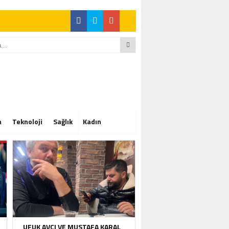
Tam Not Alıyor
Tam Not Alıyor
m
Teknoloji
Sağlık
Kadın
Tam Not Alıyor
UFUK AVCI VE MUSTAFA KARAL