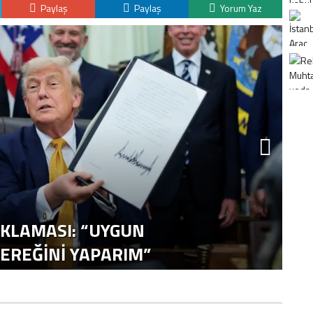
Paylaş
Paylaş
Yorum Yaz
IKLAMASI: “UYGUN
F
REĞINI YAPARIM”
G