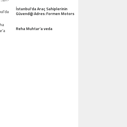
İstanbul’da Araç Sahiplerinin
Güvendiği Adres: Formen Motors
Reha Muhtar’a veda
ERDI TAYFUR’UN DAMADI MUHAMMET 
ÖZALTINA ALINDI!