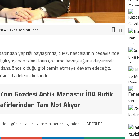
78.460
kez görüntülendi.
abından yaptığı paylaşımda, SMA hastalarının tedavisinde
ile ilgili yaşanan sıkıntıların çözüme kavuştuğunu duyurarak
nı daha önce olduğu gibi temin etmeye devam edeceğiz.
n.” ifadelerini kullandı.
ı’nın Gözdesi Antik Manastır İDA Butik
afirlerinden Tam Not Alıyor
erler
güncel haber
güncel haberler
gündem
HABERLER