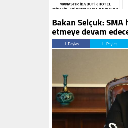
MANASTIR İDA BUTIK HOTEL
MISAFIRLERINDEN TAM NOT ALIYOR
Bakan Selçuk: SMA ha
etmeye devam edece
Paylaş
Paylaş