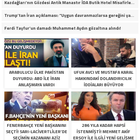
Kazdağları’nın Gözdesi Antik Manastır İDA Butik Hotel Misafirlerinden Tam Not Alıyor
Trump’tan İran açıklaması: “Uygun davranmazlarsa gereğini yaparım”
Ferdi Tayfur’un damadı Muhammet Aydın gözaltına alındı!
ARABULUCU ÜLKE PAKISTAN
UFUK AVCI VE MUSTAFA KARAL
DUYURDU: ABD ILE İRAN
HAKKINDAKI DOLANDIRICILIK
ANLAŞMAYA VARDI
İDDIALARI BÜYÜYOR
FENERBAHÇE YENI BAŞKANINI
286 YILA KADAR HAPSI
SEÇTI! SARI-LACIVERTLILER’DE
ISTENMIŞTI! MEHMET AKIF
SEÇIMIN KAZANANI AZIZ
ERSOY ILE ILGILI YENI GELIŞME