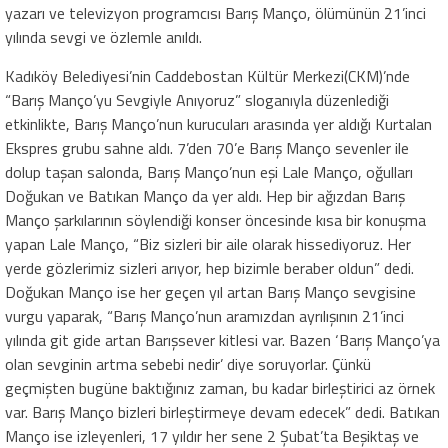
yazarı ve televizyon programcısı Barış Manço, ölümünün 21’inci
yılında sevgi ve özlemle anıldı.
Kadıköy Belediyesi’nin Caddebostan Kültür Merkezi(CKM)’nde
“Barış Manço’yu Sevgiyle Anıyoruz” sloganıyla düzenlediği
etkinlikte, Barış Manço’nun kurucuları arasında yer aldığı Kurtalan
Ekspres grubu sahne aldı. 7’den 70’e Barış Manço sevenler ile
dolup taşan salonda, Barış Manço’nun eşi Lale Manço, oğulları
Doğukan ve Batıkan Manço da yer aldı. Hep bir ağızdan Barış
Manço şarkılarının söylendiği konser öncesinde kısa bir konuşma
yapan Lale Manço, “Biz sizleri bir aile olarak hissediyoruz. Her
yerde gözlerimiz sizleri arıyor, hep bizimle beraber oldun” dedi.
Doğukan Manço ise her geçen yıl artan Barış Manço sevgisine
vurgu yaparak, “Barış Manço’nun aramızdan ayrılışının 21’inci
yılında git gide artan Barışsever kitlesi var. Bazen ‘Barış Manço’ya
olan sevginin artma sebebi nedir’ diye soruyorlar. Çünkü
geçmişten bugüne baktığınız zaman, bu kadar birleştirici az örnek
var. Barış Manço bizleri birleştirmeye devam edecek” dedi. Batıkan
Manço ise izleyenleri, 17 yıldır her sene 2 Şubat’ta Beşiktaş ve