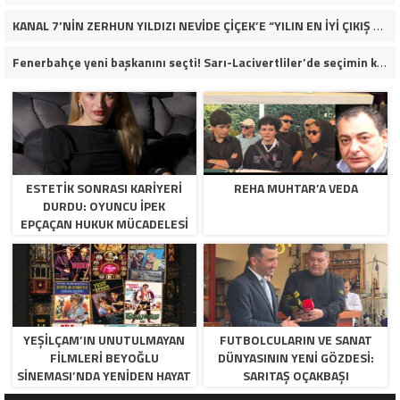
KANAL 7’NİN ZERHUN YILDIZI NEVİDE ÇİÇEK’E “YILIN EN İYİ ÇIKIŞ YAPAN KADIN OYUNCUSU” ÖDÜLÜ!
Fenerbahçe yeni başkanını seçti! Sarı-Lacivertliler’de seçimin kazananı Aziz Yıldırım oldu
ESTETIK SONRASI KARIYERI
REHA MUHTAR’A VEDA
DURDU: OYUNCU İPEK
EPÇAÇAN HUKUK MÜCADELESI
VERIYOR
YEŞILÇAM’IN UNUTULMAYAN
FUTBOLCULARIN VE SANAT
FILMLERI BEYOĞLU
DÜNYASININ YENI GÖZDESI:
SINEMASI’NDA YENIDEN HAYAT
SARITAŞ OÇAKBAŞI
BULUYOR