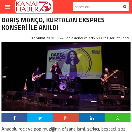
BARIŞ MANÇO, KURTALAN EKSPRES
KONSERİ İLE ANILDI
02 Şubat 2020 - 1:44 'de eklendi ve
195.533
kez görüntülendi.
Anadolu rock ve pop müziğinin efsane ismi, şarkıcı, besteci, söz