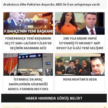
Arabulucu ülke Pakistan duyurdu: ABD ile İran anlaşmaya vardı
FENERBAHÇE YENI BAŞKANINI
286 YILA KADAR HAPSI
SEÇTI! SARI-LACIVERTLILER’DE
ISTENMIŞTI! MEHMET AKIF
SEÇIMIN KAZANANI AZIZ
ERSOY ILE ILGILI YENI GELIŞME
YILDIRIM OLDU
İSTANBUL’DA ARAÇ
REHA MUHTAR’A VEDA
SAHIPLERININ GÜVENDIĞI
ADRES: FORMEN MOTORS
HABER HAKKINDA GÖRÜŞ BELİRT