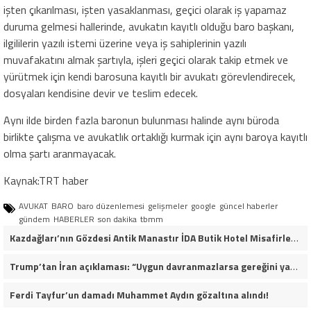
işten çıkarılması, işten yasaklanması, geçici olarak iş yapamaz
duruma gelmesi hallerinde, avukatın kayıtlı olduğu baro başkanı,
ilgililerin yazılı istemi üzerine veya iş sahiplerinin yazılı
muvafakatını almak şartıyla, işleri geçici olarak takip etmek ve
yürütmek için kendi barosuna kayıtlı bir avukatı görevlendirecek,
dosyaları kendisine devir ve teslim edecek.
Aynı ilde birden fazla baronun bulunması halinde aynı büroda
birlikte çalışma ve avukatlık ortaklığı kurmak için aynı baroya kayıtlı
olma şartı aranmayacak.
Kaynak:TRT haber
AVUKAT
BARO
baro düzenlemesi
gelişmeler
google
güncel haberler
gündem
HABERLER
son dakika
tbmm
Kazdağları’nın Gözdesi Antik Manastır İDA Butik Hotel Misafirlerinden Tam Not Alıyor
Trump’tan İran açıklaması: “Uygun davranmazlarsa gereğini yaparım”
Ferdi Tayfur’un damadı Muhammet Aydın gözaltına alındı!