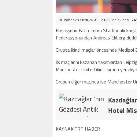
Bu haber 28 Ekim 2020 - 21:22 'de eklendi.
26
Başakşehir Fatih Terim Stadı’ndaki karş
Federasyonundan Andreas Ekberg düdük ç
Grupta ikinci maçlar öncesinde Medipol 
İlk maçlarını kazanan takımlardan Leipzig
Manchester United ikinci sırada yer alıyo
Grubun diğer maçında ise Manchester Unite
Kazdağlar
Hotel Mis
KAYNAK:TRT HABER