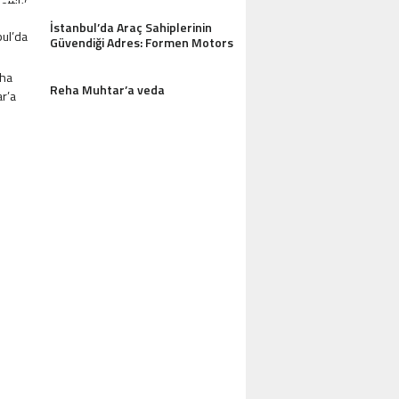
İstanbul’da Araç Sahiplerinin
Güvendiği Adres: Formen Motors
AZDAĞLARI’NIN GÖZDESI ANTIK MANAST
Reha Muhtar’a veda
OTEL MISAFIRLERINDEN TAM NOT ALI