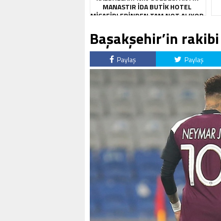
MANASTIR İDA BUTIK HOTEL
MISAFIRLERINDEN TAM NOT ALIYOR
Başakşehir’in rakib
Paylaş
Paylaş