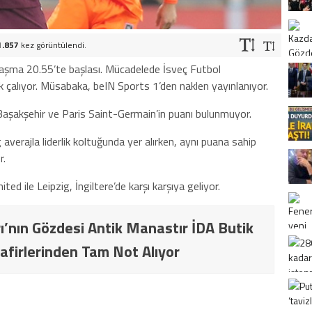
1.857
kez görüntülendi.
ılaşma 20.55’te başlası. Mücadelede İsveç Futbol
alıyor. Müsabaka, beIN Sports 1’den naklen yayınlanıyor.
Başakşehir ve Paris Saint-Germain’in puanı bulunmuyor.
 averajla liderlik koltuğunda yer alırken, aynı puana sahip
r.
d ile Leipzig, İngiltere’de karşı karşıya geliyor.
ı’nın Gözdesi Antik Manastır İDA Butik
afirlerinden Tam Not Alıyor