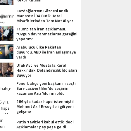
Kazdağları’nın Gözdesi Antik
Manastır İDA Butik Hotel
Misafirlerinden Tam Not Alıyor
Trump’tan İran açıklaması:
“Uygun davranmazlarsa gereğini
yaparım”
Arabulucu ülke Pakistan
duyurdu: ABD ile İran anlaşmaya
vardı
Ufuk Avcı ve Mustafa Karal
Hakkındaki Dolandırıcılık İddiaları
Büyüyor
Fenerbahçe yeni başkanını seçti!
Sarı-Lacivertliler’de seçimin
kazananı Aziz Yıldırım oldu
286 yıla kadar hapsi istenmişti!
Mehmet Akif Ersoy ile ilgili yeni
gelişme
Putin ‘tavizleri kabul ettik’ dedi!
Açıklamalar peş peşe geldi