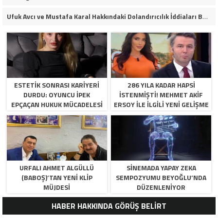
Ufuk Avcı ve Mustafa Karal Hakkındaki Dolandırıcılık İddiaları Büyüyor
ESTETIK SONRASI KARIYERI
286 YILA KADAR HAPSI
DURDU: OYUNCU İPEK
ISTENMIŞTI! MEHMET AKIF
EPÇAÇAN HUKUK MÜCADELESI
ERSOY ILE ILGILI YENI GELIŞME
VERIYOR
URFALI AHMET ALGÜLLÜ
SINEMADA YAPAY ZEKA
(BABOŞ)’TAN YENI KLIP
SEMPOZYUMU BEYOĞLU’NDA
MÜJDESI
DÜZENLENIYOR
HABER HAKKINDA GÖRÜŞ BELİRT