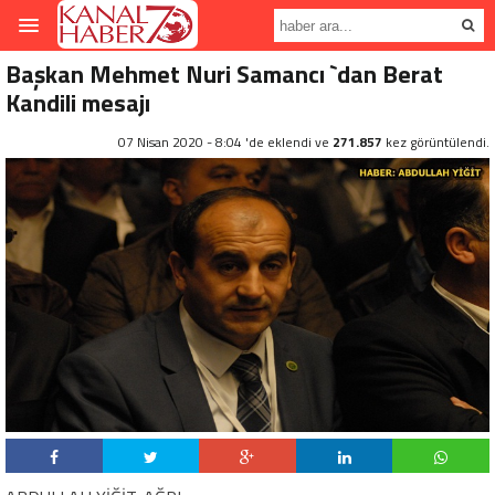
Başkan Mehmet Nuri Samancı `dan Berat
Kandili mesajı
07 Nisan 2020 - 8:04 'de eklendi ve
271.857
kez görüntülendi.