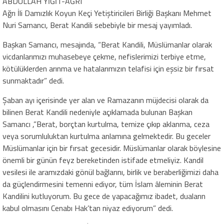
ABDULLAH YİĞİT-AĞRI
Ağrı İli Damızlık Koyun Keçi Yetiştiricileri Birliği Başkanı Mehmet
Nuri Samancı, Berat Kandili sebebiyle bir mesaj yayımladı.
Başkan Samancı, mesajında, “Berat Kandili, Müslümanlar olarak
vicdanlarımızı muhasebeye çekme, nefislerimizi terbiye etme,
kötülüklerden arınma ve hatalarımızın telafisi için eşsiz bir fırsat
sunmaktadır” dedi.
Şaban ayı içerisinde yer alan ve Ramazanın müjdecisi olarak da
bilinen Berat Kandili nedeniyle açıklamada bulunan Başkan
Samancı ,”Berat, borçtan kurtulma, temize çıkıp aklanma, ceza
veya sorumluluktan kurtulma anlamına gelmektedir. Bu geceler
Müslümanlar için bir fırsat gecesidir. Müslümanlar olarak böylesine
önemli bir günün feyz bereketinden istifade etmeliyiz. Kandil
vesilesi ile aramızdaki gönül bağlarını, birlik ve beraberliğimizi daha
da güçlendirmesini temenni ediyor, tüm İslam âleminin Berat
Kandilini kutluyorum. Bu gece de yapacağımız ibadet, duaların
kabul olmasını Cenabı Hak’tan niyaz ediyorum” dedi.