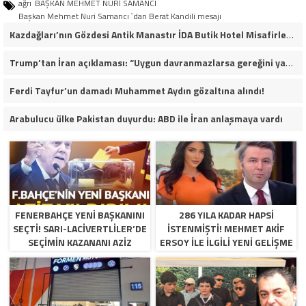
ağrı
BAŞKAN MEHMET NURİ SAMANCI
Başkan Mehmet Nuri Samancı `dan Berat Kandili mesajı
Kazdağları’nın Gözdesi Antik Manastır İDA Butik Hotel Misafirlerinden Tam Not Alıyor
Trump’tan İran açıklaması: “Uygun davranmazlarsa gereğini yaparım”
Ferdi Tayfur’un damadı Muhammet Aydın gözaltına alındı!
Arabulucu ülke Pakistan duyurdu: ABD ile İran anlaşmaya vardı
FENERBAHÇE YENI BAŞKANINI
286 YILA KADAR HAPSI
SEÇTI! SARI-LACIVERTLILER’DE
ISTENMIŞTI! MEHMET AKIF
SEÇIMIN KAZANANI AZIZ
ERSOY ILE ILGILI YENI GELIŞME
YILDIRIM OLDU