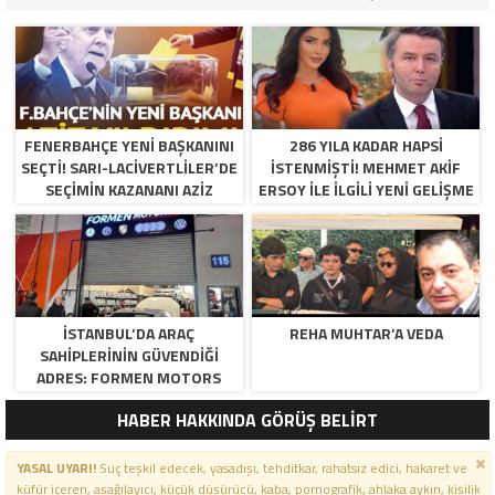
FENERBAHÇE YENI BAŞKANINI
286 YILA KADAR HAPSI
SEÇTI! SARI-LACIVERTLILER’DE
ISTENMIŞTI! MEHMET AKIF
SEÇIMIN KAZANANI AZIZ
ERSOY ILE ILGILI YENI GELIŞME
YILDIRIM OLDU
İSTANBUL’DA ARAÇ
REHA MUHTAR’A VEDA
SAHIPLERININ GÜVENDIĞI
ADRES: FORMEN MOTORS
HABER HAKKINDA GÖRÜŞ BELİRT
YASAL UYARI!
Suç teşkil edecek, yasadışı, tehditkar, rahatsız edici, hakaret ve
küfür içeren, aşağılayıcı, küçük düşürücü, kaba, pornografik, ahlaka aykırı, kişilik