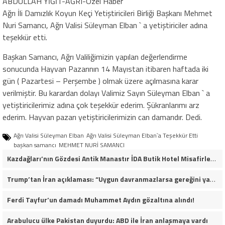
ABDULLAH YİĞİT-AĞRI-Özel Haber
Ağrı İli Damızlık Koyun Keçi Yetiştiricileri Birliği Başkanı Mehmet
Nuri Samancı, Ağrı Valisi Süleyman Elban ` a yetiştiriciler adına
teşekkür etti.
Başkan Samancı, Ağrı Valiliğimizin yapılan değerlendirme
sonucunda Hayvan Pazarının 14 Mayıstan itibaren haftada iki
gün ( Pazartesi – Perşembe ) olmak üzere açılmasına karar
verilmiştir. Bu karardan dolayı Valimiz Sayın Süleyman Elban ` a
yetiştiricilerimiz adına çok teşekkür ederim. Şükranlarımı arz
ederim. Hayvan pazarı yetiştiricilerimizin can damarıdır. Dedi.
Ağrı Valisi Süleyman Elban
Ağrı Valisi Süleyman Elban`a Teşekkür Etti
başkan samancı
MEHMET NURİ SAMANCI
Kazdağları’nın Gözdesi Antik Manastır İDA Butik Hotel Misafirlerinden Tam Not Alıyor
Trump’tan İran açıklaması: “Uygun davranmazlarsa gereğini yaparım”
Ferdi Tayfur’un damadı Muhammet Aydın gözaltına alındı!
Arabulucu ülke Pakistan duyurdu: ABD ile İran anlaşmaya vardı