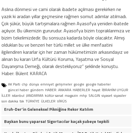
Aslına dönmesi ve cami olarak ibadete açılması gerekirken ne
yazık ki aradan yıllar geçmesine rağmen somut adımlar atılmadı.
Çok şükür, büyük tartışmalara rağmen Ayasofya yeniden ibatede
açılıyor. Bu ülkemizin gururudur. Ayasofya bizim topraklarımıza ve
bizim tekelimizdedir. Bu sonsuza kadarda böyle olacaktır. Almış
oldukları bu ve benzeri her türlü millet ve ülke menfaatini
ilgilendiren kararlar için her zaman hükümetimizin arkasındayız ve
alınan bu kararı Urfa Kültürü Koruma, Yaşatma ve Sosyal
Dayanışma Derneği, olarak destekliyoruz” şeklinde konuştu.
Haber: Bülent KARACA
AK Parti
chp
dünya
emniyet
gelişmeler
google
google haberler
güncel haber
gündem
HABER. ANKARA
HABERLER
hayat
İBRAHİM UYGUR
İLLER
istanbul
JANDARMA
kültür sanat
magazin
mhp
SALGIN
siyaset
siyasiler
son dakika
tsk
TÜRKİYE
ÜLKELER
VİRÜS
Eruh-Der’in Geleneksel Pikniğine Rekor Katılım
Başkan bunu yaparsa! Sigortacılar kaçak şubeye tepkili