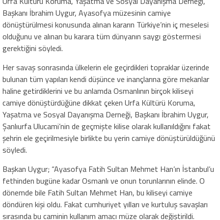
Urfa Kültürü Koruma, Yaşatma ve Sosyal Dayanışma Derneği,
Başkanı İbrahim Uygur, Ayasofya müzesinin camiye
dönüştürülmesi konusunda alınan kararın Türkiye’nin iç meselesi
olduğunu ve alınan bu karara tüm dünyanın saygı göstermesi
gerektiğini söyledi.
Her savaş sonrasında ülkelerin ele geçirdikleri topraklar üzerinde
bulunan tüm yapıları kendi düşünce ve inançlarına göre mekanlar
haline getirdiklerini ve bu anlamda Osmanlının birçok kiliseyi
camiye dönüştürdüğüne dikkat çeken Urfa Kültürü Koruma,
Yaşatma ve Sosyal Dayanışma Derneği, Başkanı İbrahim Uygur,
Şanlıurfa Ulucami’nin de geçmişte kilise olarak kullanıldığını fakat
şehrin ele geçirilmesiyle birlikte bu yerin camiye dönüştürüldüğünü
söyledi.
Başkan Uygur; “Ayasofya Fatih Sultan Mehmet Han’ın İstanbul’u
fethinden bugüne kadar Osmanlı ve onun torunlarının elinde. O
dönemde bile Fatih Sultan Mehmet Han, bu kiliseyi camiye
döndüren kişi oldu. Fakat cumhuriyet yılları ve kurtuluş savaşları
sırasında bu caminin kullanım amacı müze olarak değiştirildi.