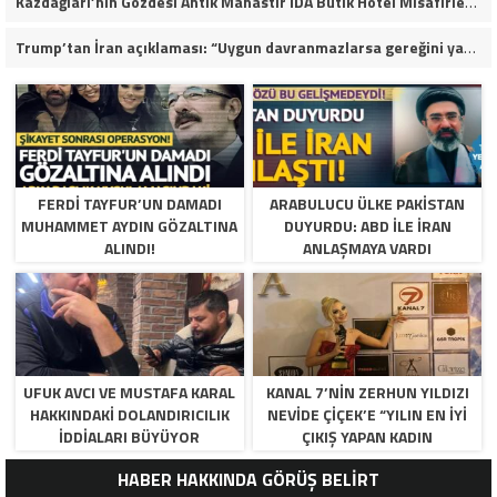
Kazdağları’nın Gözdesi Antik Manastır İDA Butik Hotel Misafirlerinden Tam Not Alıyor
Trump’tan İran açıklaması: “Uygun davranmazlarsa gereğini yaparım”
FERDI TAYFUR’UN DAMADI
ARABULUCU ÜLKE PAKISTAN
MUHAMMET AYDIN GÖZALTINA
DUYURDU: ABD ILE İRAN
ALINDI!
ANLAŞMAYA VARDI
UFUK AVCI VE MUSTAFA KARAL
KANAL 7’NİN ZERHUN YILDIZI
HAKKINDAKI DOLANDIRICILIK
NEVİDE ÇİÇEK’E “YILIN EN İYİ
İDDIALARI BÜYÜYOR
ÇIKIŞ YAPAN KADIN
OYUNCUSU” ÖDÜLÜ!
HABER HAKKINDA GÖRÜŞ BELİRT