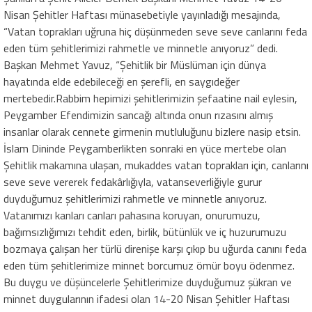
Nisan Şehitler Haftası münasebetiyle yayınladığı mesajında,
“Vatan toprakları uğruna hiç düşünmeden seve seve canlarını feda
eden tüm şehitlerimizi rahmetle ve minnetle anıyoruz” dedi.
Başkan Mehmet Yavuz, “Şehitlik bir Müslüman için dünya
hayatında elde edebileceği en şerefli, en saygıdeğer
mertebedir.Rabbim hepimizi şehitlerimizin şefaatine nail eylesin,
Peygamber Efendimizin sancağı altında onun rızasını almış
insanlar olarak cennete girmenin mutluluğunu bizlere nasip etsin.
İslam Dininde Peygamberlikten sonraki en yüce mertebe olan
Şehitlik makamına ulaşan, mukaddes vatan toprakları için, canlarını
seve seve vererek fedakârlığıyla, vatanseverliğiyle gurur
duyduğumuz şehitlerimizi rahmetle ve minnetle anıyoruz.
Vatanımızı kanları canları pahasına koruyan, onurumuzu,
bağımsızlığımızı tehdit eden, birlik, bütünlük ve iç huzurumuzu
bozmaya çalışan her türlü direnişe karşı çıkıp bu uğurda canını feda
eden tüm şehitlerimize minnet borcumuz ömür boyu ödenmez.
Bu duygu ve düşüncelerle Şehitlerimize duyduğumuz şükran ve
minnet duygularının ifadesi olan 14-20 Nisan Şehitler Haftası