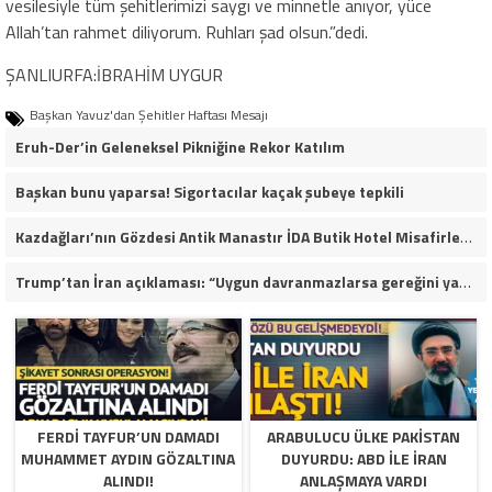
vesilesiyle tüm şehitlerimizi saygı ve minnetle anıyor, yüce
Allah’tan rahmet diliyorum. Ruhları şad olsun.”dedi.
ŞANLIURFA:İBRAHİM UYGUR
Başkan Yavuz'dan Şehitler Haftası Mesajı
Eruh-Der’in Geleneksel Pikniğine Rekor Katılım
Başkan bunu yaparsa! Sigortacılar kaçak şubeye tepkili
Kazdağları’nın Gözdesi Antik Manastır İDA Butik Hotel Misafirlerinden Tam Not Alıyor
Trump’tan İran açıklaması: “Uygun davranmazlarsa gereğini yaparım”
FERDI TAYFUR’UN DAMADI
ARABULUCU ÜLKE PAKISTAN
MUHAMMET AYDIN GÖZALTINA
DUYURDU: ABD ILE İRAN
ALINDI!
ANLAŞMAYA VARDI