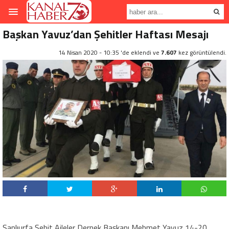
Başkan Yavuz’dan Şehitler Haftası Mesajı
14 Nisan 2020 - 10:35 'de eklendi ve
7.607
kez görüntülendi.
Şanlıurfa Şehit Aileler Dernek Başkanı Mehmet Yavuz 14-20