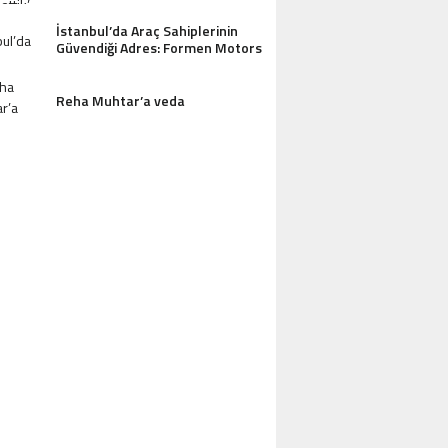
İstanbul’da Araç Sahiplerinin
Güvendiği Adres: Formen Motors
Reha Muhtar’a veda
AZDAĞLARI’NIN GÖZDESI ANTIK MANAST
OTEL MISAFIRLERINDEN TAM NOT ALI