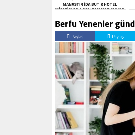
MANASTIR İDA BUTIK HOTEL
MISAFIRLERINDEN TAM NOT ALIYOR
Berfu Yenenler gün
Paylaş
Paylaş