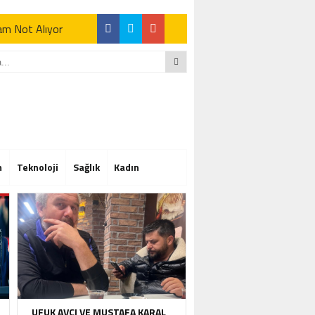
Tam Not Alıyor
Tam Not Alıyor
m
Teknoloji
Sağlık
Kadın
Tam Not Alıyor
UFUK AVCI VE MUSTAFA KARAL