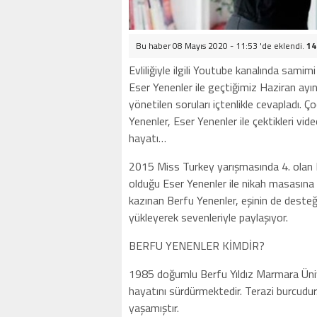
Bu haber 08 Mayıs 2020 - 11:53 'de eklendi.
14
Evliliğiyle ilgili Youtube kanalında sam
Eser Yenenler ile geçtiğimiz Haziran ayında
yönetilen soruları içtenlikle cevapladı. Ç
Yenenler, Eser Yenenler ile çektikleri vid
hayatı…
2015 Miss Turkey yarışmasında 4. olan 
olduğu Eser Yenenler ile nikah masasına 
kazınan Berfu Yenenler, eşinin de desteğiy
yükleyerek sevenleriyle paylaşıyor.
BERFU YENENLER KİMDİR?
1985 doğumlu Berfu Yıldız Marmara Üniv
hayatını sürdürmektedir. Terazi burcudu
yaşamıştır.