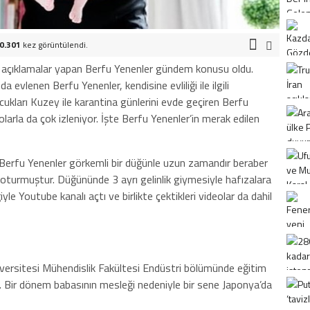
0.301
kez görüntülendi.
imi açıklamalar yapan Berfu Yenenler gündem konusu oldu.
 evlenen Berfu Yenenler, kendisine evliliği ile ilgili
ocukları Kuzey ile karantina günlerini evde geçiren Berfu
eolarla da çok izleniyor. İşte Berfu Yenenler’in merak edilen
Berfu Yenenler görkemli bir düğünle uzun zamandır beraber
oturmuştur. Düğününde 3 ayrı gelinlik giymesiyle hafızalara
le Youtube kanalı açtı ve birlikte çektikleri videolar da dahil
ersitesi Mühendislik Fakültesi Endüstri bölümünde eğitim
r. Bir dönem babasının mesleği nedeniyle bir sene Japonya’da