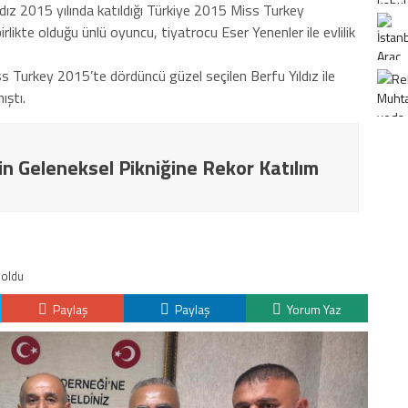
dız 2015 yılında katıldığı Türkiye 2015 Miss Turkey
rlikte olduğu ünlü oyuncu, tiyatrocu Eser Yenenler ile evlilik
Turkey 2015’te dördüncü güzel seçilen Berfu Yıldız ile
ıştı.
in Geleneksel Pikniğine Rekor Katılım
 oldu
Paylaş
Paylaş
Yorum Yaz
K
H