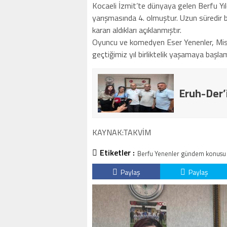
Kocaeli İzmit’te dünyaya gelen Berfu Yıl
yarışmasında 4. olmuştur. Uzun süredir bi
kararı aldıkları açıklanmıştır.
Oyuncu ve komedyen Eser Yenenler, Miss 
geçtiğimiz yıl birliktelik yaşamaya başlam
Eruh-Der’
KAYNAK:TAKVİM
Etiketler :
Berfu Yenenler gündem konusu
Paylaş
Paylaş