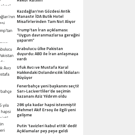
Kazdağları’nın Gözdesi Antik
Manastır İDA Butik Hotel
Misafirlerinden Tam Not Alıyor
Trump’tan İran açıklaması:
“Uygun davranmazlarsa gereğini
yaparım”
Arabulucu ülke Pakistan
duyurdu: ABD ile İran anlaşmaya
vardı
Ufuk Avcı ve Mustafa Karal
Hakkındaki Dolandırıcılık İddiaları
Büyüyor
Fenerbahçe yeni başkanını seçti!
Sarı-Lacivertliler’de seçimin
kazananı Aziz Yıldırım oldu
286 yıla kadar hapsi istenmişti!
Mehmet Akif Ersoy ile ilgili yeni
gelişme
Putin ‘tavizleri kabul ettik’ dedi!
Açıklamalar peş peşe geldi