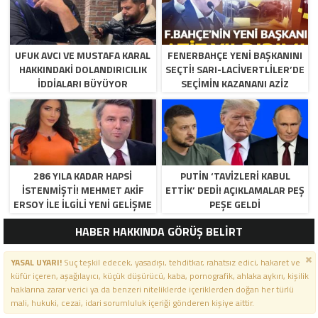
UFUK AVCI VE MUSTAFA KARAL
FENERBAHÇE YENI BAŞKANINI
HAKKINDAKI DOLANDIRICILIK
SEÇTI! SARI-LACIVERTLILER’DE
İDDIALARI BÜYÜYOR
SEÇIMIN KAZANANI AZIZ
YILDIRIM OLDU
286 YILA KADAR HAPSI
PUTIN ‘TAVIZLERI KABUL
ISTENMIŞTI! MEHMET AKIF
ETTIK’ DEDI! AÇIKLAMALAR PEŞ
ERSOY ILE ILGILI YENI GELIŞME
PEŞE GELDI
HABER HAKKINDA GÖRÜŞ BELİRT
YASAL UYARI!
Suç teşkil edecek, yasadışı, tehditkar, rahatsız edici, hakaret ve
küfür içeren, aşağılayıcı, küçük düşürücü, kaba, pornografik, ahlaka aykırı, kişilik
haklarına zarar verici ya da benzeri niteliklerde içeriklerden doğan her türlü
mali, hukuki, cezai, idari sorumluluk içeriği gönderen kişiye aittir.