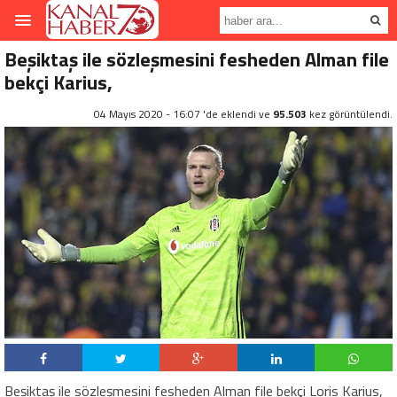
Beşiktaş ile sözleşmesini fesheden Alman file
bekçi Karius,
04 Mayıs 2020 - 16:07 'de eklendi ve
95.503
kez görüntülendi.
Beşiktaş ile sözleşmesini fesheden Alman file bekçi Loris Karius,