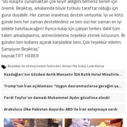
“Bu kulüpte oynamaktan çok keyif aldığımı bilmeniz benim için
önemli. Beşiktaş, arkalarında böyle tutkulu taraftar olduğu için
gurur duyabilir. Her zaman inanılmaz destek veriyorlar. İyi ve kötü
günde beni her zaman desteklediniz ve ben sizi her zaman en iyi
şekilde hatırlayacağım! Ayrıca kulüp için çalışan herkes dahil tüm
takım arkadaşlarıma, antrenörlerime teşekkür etmek istiyorum. İlk
günden beri kollarını açarak karşıladılar beni. Çok teşekkür ederim.
Şampiyon Beşiktaş.”
kaynak:TRT HABER
Beşiktaş ile sözleşmesini fesheden Alman file bekçi Loris Karius
Kazdağları’nın Gözdesi Antik Manastır İDA Butik Hotel Misafirlerinden Tam Not Alıyor
Trump’tan İran açıklaması: “Uygun davranmazlarsa gereğini yaparım”
Ferdi Tayfur’un damadı Muhammet Aydın gözaltına alındı!
Arabulucu ülke Pakistan duyurdu: ABD ile İran anlaşmaya vardı