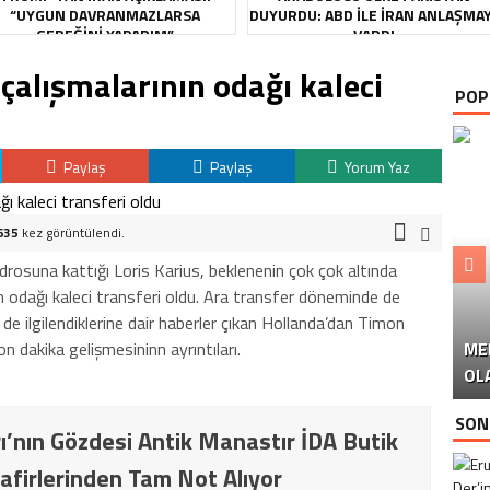
“UYGUN DAVRANMAZLARSA
DUYURDU: ABD ILE İRAN ANLAŞMA
GEREĞINI YAPARIM”
VARDI
 çalışmalarının odağı kaleci
POP
Paylaş
Paylaş
Yorum Yaz
635
kez görüntülendi.
kadrosuna kattığı Loris Karius, beklenenin çok çok altında
ın odağı kaleci transferi oldu. Ara transfer döneminde de
de ilgilendiklerine dair haberler çıkan Hollanda’dan Timon
n dakika gelişmesininn ayrıntıları.
ME
U
Ü
OL
SON
ı’nın Gözdesi Antik Manastır İDA Butik
afirlerinden Tam Not Alıyor