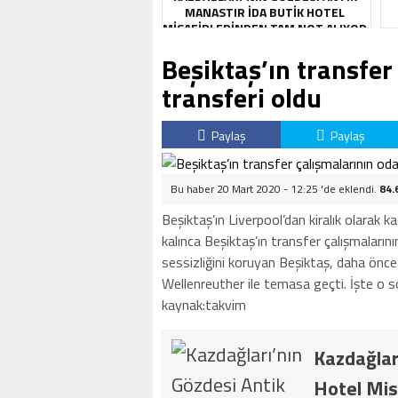
MANASTIR İDA BUTIK HOTEL
MISAFIRLERINDEN TAM NOT ALIYOR
Beşiktaş’ın transfer
transferi oldu
Paylaş
Paylaş
Bu haber 20 Mart 2020 - 12:25 'de eklendi.
84.
Beşiktaş’ın Liverpool’dan kiralık olarak 
kalınca Beşiktaş’ın transfer çalışmaların
sessizliğini koruyan Beşiktaş, daha önce 
Wellenreuther ile temasa geçti. İşte o so
kaynak:takvim
Kazdağlar
Hotel Mis