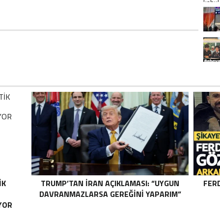
IK
TRUMP’TAN İRAN AÇIKLAMASI: “UYGUN
FER
DAVRANMAZLARSA GEREĞINI YAPARIM”
YOR