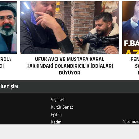
RDU:
UFUK AVCI VE MUSTAFA KARAL
FEN
DI
HAKKINDAKI DOLANDIRICILIK İDDIALARI
S
BÜYÜYOR
İLETIŞIM
Siyaset
i
Kültür Sanat
Eğitim
ERUH-DER’IN GELENEKSEL PIKNIĞINE REKOR KATILIM
KAZDAĞLARI’NIN GÖZDESI ANT
Sitemizd
Kadın
ve haber 