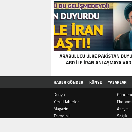
ARABULUCU ÜLKE PAKISTAN DUYU
ABD ILE İRAN ANLAŞMAYA VAR
HABER GÖNDER
KÜNYE
YAZARLAR
Dünya
Gündem
Yerel Haberler
Ekonom
Magazin
Asayiş
SON
DAKİKA
Teknoloji
Sağlık
Spor