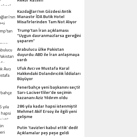
Kazdağları’nın Gözdesi Antik
Manastır İDA Butik Hotel
Misafirlerinden Tam Not Alıyor
Trump’tan İran açıklaması:
“Uygun davranmazlarsa gereğini
AZDAĞLARI’NIN GÖZDESI ANTIK MANAST
yaparım”
OTEL MISAFIRLERINDEN TAM NOT ALI
Arabulucu ülke Pakistan
duyurdu: ABD ile İran anlaşmaya
vardı
Ufuk Avcı ve Mustafa Karal
Hakkındaki Dolandırıcılık İddiaları
Büyüyor
Fenerbahçe yeni başkanını seçti!
Sarı-Lacivertliler’de seçimin
kazananı Aziz Yıldırım oldu
286 yıla kadar hapsi istenmişti!
Mehmet Akif Ersoy ile ilgili yeni
gelişme
Putin ‘tavizleri kabul ettik’ dedi!
Açıklamalar peş peşe geldi