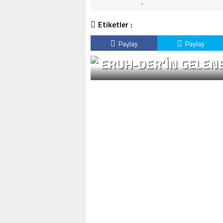
Etiketler :
Paylaş
Paylaş
ERUH-DER’IN GELENE