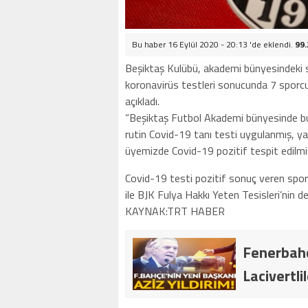
Bu haber 16 Eylül 2020 - 20:13 'de eklendi.
99.
Beşiktaş Kulübü, akademi bünyesindeki sp
koronavirüs testleri sonucunda 7 sporcu v
açıkladı.
“Beşiktaş Futbol Akademi bünyesinde bul
rutin Covid-19 tanı testi uygulanmış, ya
üyemizde Covid-19 pozitif tespit edilmiş
Covid-19 testi pozitif sonuç veren sporc
ile BJK Fulya Hakkı Yeten Tesisleri’nin dez
KAYNAK:TRT HABER
Fenerbahç
Lacivertli