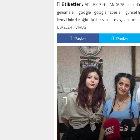
Etiketler :
AB
AK Parti
ANKARA
chp
C
gelişmeler
google
google haberler
güncel 
kemal kılıçdaroğlu
kültür sanat
magazin
mhp
ÜLKELER
VİRÜS
Paylaş
Paylaş