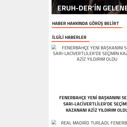
ERUH-DER’IN GELENE
HABER HAKKINDA GÖRÜŞ BELİRT
İLGİLİ HABERLER
FENERBAHÇE YENI BAŞKANINI SE
SARI-LACIVERTLILER’DE SEÇIM
KAZANANI AZIZ YILDIRIM OLD