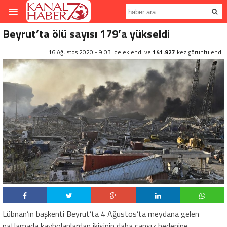
Beyrut’ta ölü sayısı 179’a yükseldi
16 Ağustos 2020 - 9:03 'de eklendi ve
141.927
kez görüntülendi.
Lübnan’ın başkenti Beyrut’ta 4 Ağustos’ta meydana gelen
patlamada kaybolanlardan ikisinin daha cansız bedenine