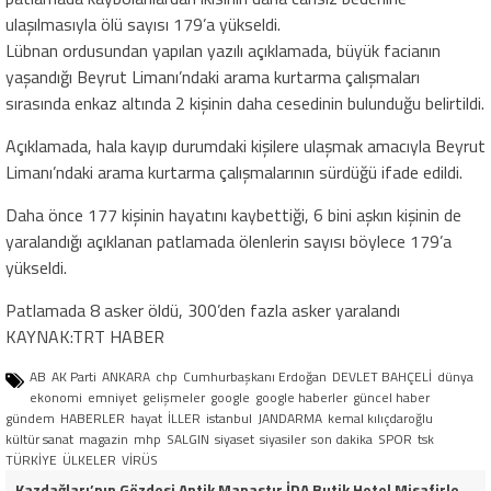
ulaşılmasıyla ölü sayısı 179’a yükseldi.
Lübnan ordusundan yapılan yazılı açıklamada, büyük facianın
yaşandığı Beyrut Limanı’ndaki arama kurtarma çalışmaları
sırasında enkaz altında 2 kişinin daha cesedinin bulunduğu belirtildi.
Açıklamada, hala kayıp durumdaki kişilere ulaşmak amacıyla Beyrut
Limanı’ndaki arama kurtarma çalışmalarının sürdüğü ifade edildi.
Daha önce 177 kişinin hayatını kaybettiği, 6 bini aşkın kişinin de
yaralandığı açıklanan patlamada ölenlerin sayısı böylece 179’a
yükseldi.
Patlamada 8 asker öldü, 300’den fazla asker yaralandı
KAYNAK:TRT HABER
AB
AK Parti
ANKARA
chp
Cumhurbaşkanı Erdoğan
DEVLET BAHÇELİ
dünya
ekonomi
emniyet
gelişmeler
google
google haberler
güncel haber
gündem
HABERLER
hayat
İLLER
istanbul
JANDARMA
kemal kılıçdaroğlu
kültür sanat
magazin
mhp
SALGIN
siyaset
siyasiler
son dakika
SPOR
tsk
TÜRKİYE
ÜLKELER
VİRÜS
Kazdağları’nın Gözdesi Antik Manastır İDA Butik Hotel Misafirlerinden Tam Not Alıyor