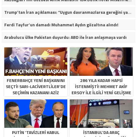
Trump’tan İran açıklaması: “Uygun davranmazlarsa gereğini yaparım”
Ferdi Tayfur’un damadı Muhammet Aydın gözaltına alındı!
Arabulucu ülke Pakistan duyurdu: ABD ile İran anlaşmaya vardı
FENERBAHÇE YENI BAŞKANINI
286 YILA KADAR HAPSI
SEÇTI! SARI-LACIVERTLILER’DE
ISTENMIŞTI! MEHMET AKIF
SEÇIMIN KAZANANI AZIZ
ERSOY ILE ILGILI YENI GELIŞME
YILDIRIM OLDU
PUTIN ‘TAVIZLERI KABUL
İSTANBUL’DA ARAÇ