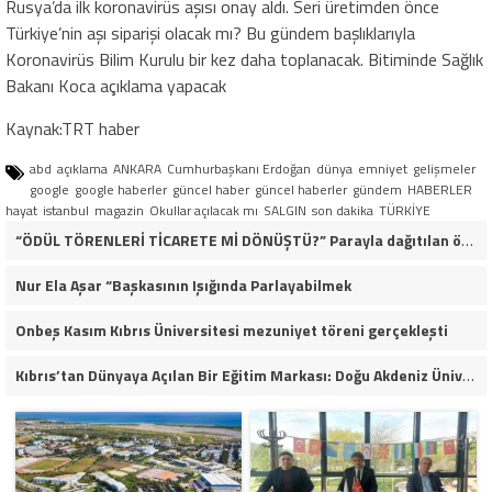
Rusya’da ilk koronavirüs aşısı onay aldı. Seri üretimden önce
Türkiye’nin aşı siparişi olacak mı? Bu gündem başlıklarıyla
Koronavirüs Bilim Kurulu bir kez daha toplanacak. Bitiminde Sağlık
Bakanı Koca açıklama yapacak
Kaynak:TRT haber
abd
açıklama
ANKARA
Cumhurbaşkanı Erdoğan
dünya
emniyet
gelişmeler
google
google haberler
güncel haber
güncel haberler
gündem
HABERLER
hayat
istanbul
magazin
Okullar açılacak mı
SALGIN
son dakika
TÜRKİYE
“ÖDÜL TÖRENLERİ TİCARETE Mİ DÖNÜŞTÜ?” Parayla dağıtılan ödüller iddiası gündemde!
Nur Ela Aşar “Başkasının Işığında Parlayabilmek
Onbeş Kasım Kıbrıs Üniversitesi mezuniyet töreni gerçekleşti
Kıbrıs’tan Dünyaya Açılan Bir Eğitim Markası: Doğu Akdeniz Üniversitesi