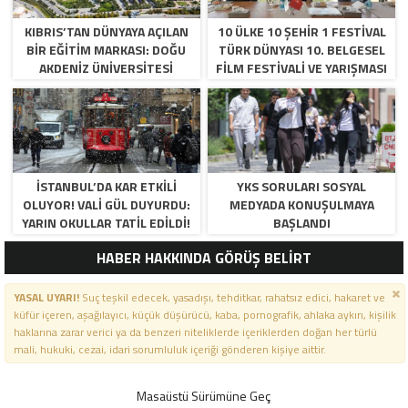
KIBRIS’TAN DÜNYAYA AÇILAN
10 ÜLKE 10 ŞEHİR 1 FESTİVAL
BIR EĞITIM MARKASI: DOĞU
TÜRK DÜNYASI 10. BELGESEL
AKDENIZ ÜNIVERSITESI
FİLM FESTİVALİ VE YARIŞMASI
BAŞVURULARI BAŞLADI.
İSTANBUL’DA KAR ETKILI
YKS SORULARI SOSYAL
OLUYOR! VALI GÜL DUYURDU:
MEDYADA KONUŞULMAYA
YARIN OKULLAR TATIL EDILDI!
BAŞLANDI
HABER HAKKINDA GÖRÜŞ BELİRT
YASAL UYARI!
Suç teşkil edecek, yasadışı, tehditkar, rahatsız edici, hakaret ve
küfür içeren, aşağılayıcı, küçük düşürücü, kaba, pornografik, ahlaka aykırı, kişilik
haklarına zarar verici ya da benzeri niteliklerde içeriklerden doğan her türlü
mali, hukuki, cezai, idari sorumluluk içeriği gönderen kişiye aittir.
Masaüstü Sürümüne Geç