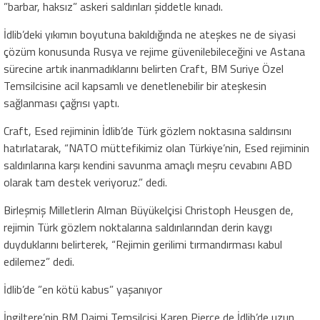
”barbar, haksız” askeri saldırıları şiddetle kınadı.
İdlib’deki yıkımın boyutuna bakıldığında ne ateşkes ne de siyasi
çözüm konusunda Rusya ve rejime güvenilebileceğini ve Astana
sürecine artık inanmadıklarını belirten Craft, BM Suriye Özel
Temsilcisine acil kapsamlı ve denetlenebilir bir ateşkesin
sağlanması çağrısı yaptı.
Craft, Esed rejiminin İdlib’de Türk gözlem noktasına saldırısını
hatırlatarak, “NATO müttefikimiz olan Türkiye’nin, Esed rejiminin
saldırılarına karşı kendini savunma amaçlı meşru cevabını ABD
olarak tam destek veriyoruz.” dedi.
Birleşmiş Milletlerin Alman Büyükelçisi Christoph Heusgen de,
rejimin Türk gözlem noktalarına saldırılarından derin kaygı
duyduklarını belirterek, “Rejimin gerilimi tırmandırması kabul
edilemez” dedi.
İdlib’de ”en kötü kabus” yaşanıyor
İngiltere’nin BM Daimi Temsilcisi Karen Pierce de İdlib’de uzun