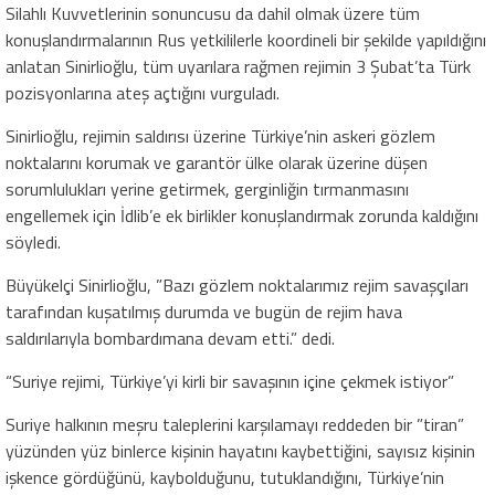
Silahlı Kuvvetlerinin sonuncusu da dahil olmak üzere tüm
konuşlandırmalarının Rus yetkililerle koordineli bir şekilde yapıldığını
anlatan Sinirlioğlu, tüm uyarılara rağmen rejimin 3 Şubat’ta Türk
pozisyonlarına ateş açtığını vurguladı.
Sinirlioğlu, rejimin saldırısı üzerine Türkiye’nin askeri gözlem
noktalarını korumak ve garantör ülke olarak üzerine düşen
sorumlulukları yerine getirmek, gerginliğin tırmanmasını
engellemek için İdlib’e ek birlikler konuşlandırmak zorunda kaldığını
söyledi.
Büyükelçi Sinirlioğlu, ”Bazı gözlem noktalarımız rejim savaşçıları
tarafından kuşatılmış durumda ve bugün de rejim hava
saldırılarıyla bombardımana devam etti.” dedi.
“Suriye rejimi, Türkiye’yi kirli bir savaşının içine çekmek istiyor”
Suriye halkının meşru taleplerini karşılamayı reddeden bir ”tiran”
yüzünden yüz binlerce kişinin hayatını kaybettiğini, sayısız kişinin
işkence gördüğünü, kaybolduğunu, tutuklandığını, Türkiye’nin