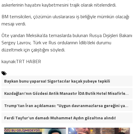
askerlerinin hayatını kaybetmesini trajik olarak nitelendirdi.
BM temsilcileri, çözümün uluslararası iş birliğiyle mümkün olacağı
mesajı verdi.
Öte yandan Meksika’da temaslarda bulunan Rusya Dışişleri Bakanı
Sergey Lavrov, Türk ve Rus ordularının İdlib’deki durumu
düzeltmek için çalıştığını söyledi.
kaynak:TRT HABER
Başkan bunu yaparsa! Sigortacılar kaçak şubeye tepkili
Kazdağları’nın Gözdesi Antik Manastır İDA Butik Hotel Misafirlerinden Tam Not Alıyor
Trump’tan İran açıklaması: “Uygun davranmazlarsa gereğini yaparım”
Ferdi Tayfur’un damadı Muhammet Aydın gözaltına alındı!