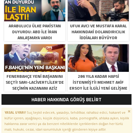
ARABULUCU ÜLKE PAKISTAN
UFUK AVCI VE MUSTAFA KARAL
DUYURDU: ABD ILE İRAN
HAKKINDAKI DOLANDIRICILIK
ANLAŞMAYA VARDI
İDDIALARI BÜYÜYOR
FENERBAHÇE YENI BAŞKANINI
286 YILA KADAR HAPSI
SEÇTI! SARI-LACIVERTLILER’DE
ISTENMIŞTI! MEHMET AKIF
SEÇIMIN KAZANANI AZIZ
ERSOY ILE ILGILI YENI GELIŞME
YILDIRIM OLDU
HABER HAKKINDA GÖRÜŞ BELİRT
YASAL UYARI!
Suç teşkil edecek, yasadışı, tehditkar, rahatsız edici, hakaret ve
küfür içeren, aşağılayıcı, küçük düşürücü, kaba, pornografik, ahlaka aykırı, kişilik
haklarına zarar verici ya da benzeri niteliklerde içeriklerden doğan her türlü
mali, hukuki, cezai, idari sorumluluk içeriği gönderen kişiye aittir.