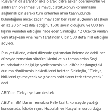
Rusya’nın da garantör ülke olarak İdlib’e askeri operasyonlar ve
saldırıların önlenmesi ve mevcut statükonun korunmasını
sağlamak için gerekli tüm önlemleri alma taahhüdünde
bulunduğunu ancak geçen mayıstan beri rejim güçlerinin ateşkesi
en az 20 bin kez ihlal ettiğini, 1500 sivilin öldüğünü ve 800 bin
kişinin yerinden edildiğini ifade eden Sinirlioğlu, 12 Ocak’ta varılan
yeni ateşkesin yine rejim tarafından 6 bin 500 defa ihlal edildiğini
söyledi.
Rus yetkililerle, askeri düzeyde çatışmaları önleme de dahil, her
düzeyde temasları sürdürdüklerini ve bu temaslardan Soçi
mutabakatına bağlılığın yenilenmesini ve İdlib’de başlangıçtaki
duruma dönülmesini beklediklerini belirten Sinirlioğlu, ”Türkiye,
birliklerini çekmeyecek ve gözlem noktalarını terk etmeyecek.”
dedi.
ABD’den Türkiye’ye tam destek
ABD’nin BM Daimi Temsilcisi Kelly Craft, konseyde yaptığı
konuşmada, İdlib’de rejim, Hizbullah ve Rusya’nın sürdürdüğü