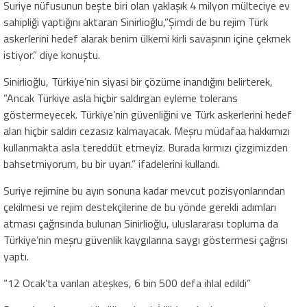
Suriye nüfusunun beşte biri olan yaklaşık 4 milyon mülteciye ev
sahipliği yaptığını aktaran Sinirlioğlu,”Şimdi de bu rejim Türk
askerlerini hedef alarak benim ülkemi kirli savaşının içine çekmek
istiyor.” diye konuştu.
Sinirlioğlu, Türkiye’nin siyasi bir çözüme inandığını belirterek,
”Ancak Türkiye asla hiçbir saldırgan eyleme tolerans
göstermeyecek. Türkiye’nin güvenliğini ve Türk askerlerini hedef
alan hiçbir saldırı cezasız kalmayacak. Meşru müdafaa hakkımızı
kullanmakta asla tereddüt etmeyiz. Burada kırmızı çizgimizden
bahsetmiyorum, bu bir uyarı.” ifadelerini kullandı.
Suriye rejimine bu ayın sonuna kadar mevcut pozisyonlarından
çekilmesi ve rejim destekçilerine de bu yönde gerekli adımları
atması çağrısında bulunan Sinirlioğlu, uluslararası topluma da
Türkiye’nin meşru güvenlik kaygılarına saygı göstermesi çağrısı
yaptı.
“12 Ocak’ta varılan ateşkes, 6 bin 500 defa ihlal edildi”