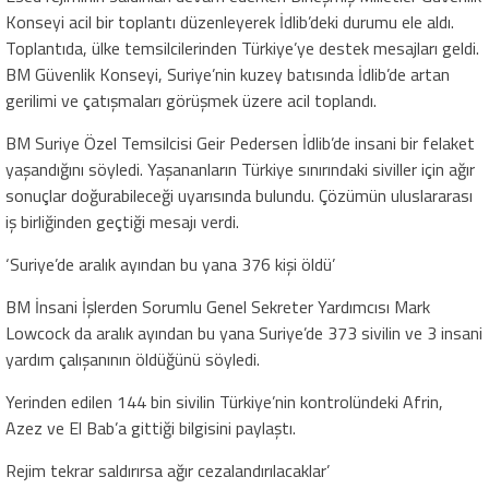
Konseyi acil bir toplantı düzenleyerek İdlib’deki durumu ele aldı.
Toplantıda, ülke temsilcilerinden Türkiye’ye destek mesajları geldi.
BM Güvenlik Konseyi, Suriye’nin kuzey batısında İdlib’de artan
gerilimi ve çatışmaları görüşmek üzere acil toplandı.
BM Suriye Özel Temsilcisi Geir Pedersen İdlib’de insani bir felaket
yaşandığını söyledi. Yaşananların Türkiye sınırındaki siviller için ağır
sonuçlar doğurabileceği uyarısında bulundu. Çözümün uluslararası
iş birliğinden geçtiği mesajı verdi.
‘Suriye’de aralık ayından bu yana 376 kişi öldü’
BM İnsani İşlerden Sorumlu Genel Sekreter Yardımcısı Mark
Lowcock da aralık ayından bu yana Suriye’de 373 sivilin ve 3 insani
yardım çalışanının öldüğünü söyledi.
Yerinden edilen 144 bin sivilin Türkiye’nin kontrolündeki Afrin,
Azez ve El Bab’a gittiği bilgisini paylaştı.
Rejim tekrar saldırırsa ağır cezalandırılacaklar’