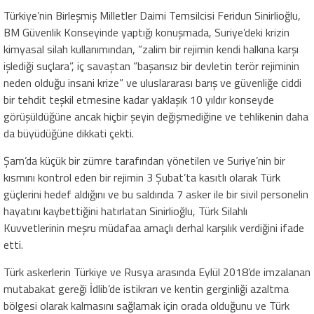
Türkiye’nin Birleşmiş Milletler Daimi Temsilcisi Feridun Sinirlioğlu,
BM Güvenlik Konseyinde yaptığı konuşmada, Suriye’deki krizin
kimyasal silah kullanımından, ”zalim bir rejimin kendi halkına karşı
işlediği suçlara”, iç savaştan ”başarısız bir devletin terör rejiminin
neden olduğu insani krize” ve uluslararası barış ve güvenliğe ciddi
bir tehdit teşkil etmesine kadar yaklaşık 10 yıldır konseyde
görüşüldüğüne ancak hiçbir şeyin değişmediğine ve tehlikenin daha
da büyüdüğüne dikkati çekti.
Şam’da küçük bir zümre tarafından yönetilen ve Suriye’nin bir
kısmını kontrol eden bir rejimin 3 Şubat’ta kasıtlı olarak Türk
güçlerini hedef aldığını ve bu saldırıda 7 asker ile bir sivil personelin
hayatını kaybettiğini hatırlatan Sinirlioğlu, Türk Silahlı
Kuvvetlerinin meşru müdafaa amaçlı derhal karşılık verdiğini ifade
etti.
Türk askerlerin Türkiye ve Rusya arasında Eylül 2018’de imzalanan
mutabakat gereği İdlib’de istikrarı ve kentin gerginliği azaltma
bölgesi olarak kalmasını sağlamak için orada olduğunu ve Türk