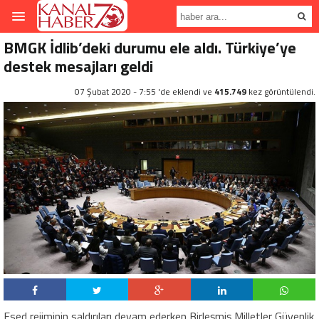
BMGK İdlib’deki durumu ele aldı. Türkiye’ye
destek mesajları geldi
07 Şubat 2020 - 7:55 'de eklendi ve
415.749
kez görüntülendi.
Esed rejiminin saldırıları devam ederken Birleşmiş Milletler Güvenlik