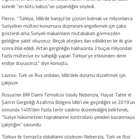
süredir ”en kötü kabus”un yaşandığını söyledi.
Pierce, ”Türkiye, İdlib’de barışçıl bir çözüm bulmak ve milyonlarca
Suriyelinin mülteci konumuna düşmesini engellemek için çaba
gösterdi ama Suriyeli makamların mutabakatı görmezden
geldiğine şahit oluyoruz. Birçok ateşkes ilan edildikten bir iki gün
sonra ihlal edildi. Artan gerginliğin halihazırda 3 buçuk milyondan
fazla mülteciye ev sahipliği yapan Türkiye’ye etkisinden derin
endişe duyuyoruz.” diye konuştu.
Lavrov: Türk ve Rus orduları, İdlib’deki durumu düzeltmek için
çalışıyor
Rusya’nın BM Daimi Temsilcisi Vasily Nebenzia, Hayat Tahrir el
Şam’ın Gerginliği Azaltma Bölgesi İdlib’i ele geçirdiğini ve 2019’un
sonunda 1400’den fazla terör saldırısı düzenlediğini belirterek,
”Suriye hükümetinin topraklarının kontrolünü yeniden kazanmaya
çalıştığını” savundu.
Türkiye ile temasta olduklarını söyleyen Nebenzia, Türk ve Rus