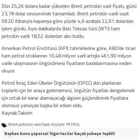
Dün 25,26 dolara kadar yükselen Brent petrolün varil fiyatı, günü
23,78 dolar seviyesinde tamamladı. Brent petrolün varili saat
09.20 itibarıyla kapanışa göre yüzde 4,9 azalışla 22,61 dolardan
işlem gördü. Aynı dakikalarda Batı Teksas türü (WTI) ham
petrolün varili 18,52 dolardan alıcı buldu.
Amerikan Petrol Enstitüsü (API) tahminlerine göre, ABD’de ticari
ham petrol stoklarının 10,48 milyon varil artışla 461,90 milyon
varile ulaşmasının öngörülmesi fiyatların baskılanmasına neden
oluyor.
Petrol İhraç Eden Ülkeler Örgütünün (OPEC) dün planlanan
toplantı için bir araya gelememesi, örgütün fiyatları dengelemek
için ortak bir karar alamayacağı algısını güçlendirerek fiyatlara
olumsuz yansıyan başka bir etken oldu.
Kaynak:Takvim
Brent petrolün varil fiyatı düşüşte
PETROL
Başkan bunu yaparsa! Sigortacılar kaçak şubeye tepkili