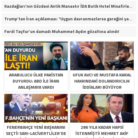
Kazdağları’nın Gözdesi Antik Manastır İDA Butik Hotel Misafirlerinden Tam Not Alıyor
Trump’tan İran açıklaması: “Uygun davranmazlarsa gereğini yaparım”
Ferdi Tayfur’un damadı Muhammet Aydın gözaltına alındı!
ARABULUCU ÜLKE PAKISTAN
UFUK AVCI VE MUSTAFA KARAL
DUYURDU: ABD ILE İRAN
HAKKINDAKI DOLANDIRICILIK
ANLAŞMAYA VARDI
İDDIALARI BÜYÜYOR
FENERBAHÇE YENI BAŞKANINI
286 YILA KADAR HAPSI
SEÇTI! SARI-LACIVERTLILER’DE
ISTENMIŞTI! MEHMET AKIF