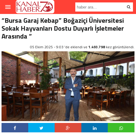
“Bursa Garaj Kebap” Boğaziçi Üniversitesi
Sokak Hayvanları Dostu Duyarlı İşletmeler
Arasında “
05 Ekim 2025 - 9:03 'de eklendi ve
1.493.798
kez görüntülendi.