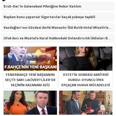
Eruh-Der’in Geleneksel Pikniğine Rekor Katılım
Başkan bunu yaparsa! Sigortacılar kaçak şubeye tepkili
Kazdağları’nın Gözdesi Antik Manastır İDA Butik Hotel Misafirlerinden Tam Not Alıyor
Ufuk Avcı ve Mustafa Karal Hakkındaki Dolandırıcılık İddiaları Büyüyor
FENERBAHÇE YENI BAŞKANINI
ESTETIK SONRASI KARIYERI
SEÇTI! SARI-LACIVERTLILER’DE
DURDU: OYUNCU İPEK
SEÇIMIN KAZANANI AZIZ
EPÇAÇAN HUKUK MÜCADELESI
YILDIRIM OLDU
VERIYOR