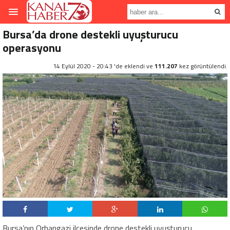
Bursa’da drone destekli uyuşturucu
operasyonu
14 Eylül 2020 - 20:43 'de eklendi ve
111.207
kez görüntülendi.
Bursa’nın Orhangazi ilçesinde drone destekli uyuşturucu