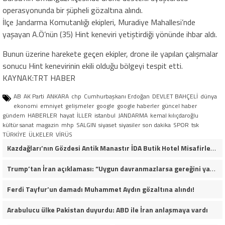
operasyonunda bir şüpheli gözaltına alındı.
İlçe Jandarma Komutanlığı ekipleri, Muradiye Mahallesi’nde
yaşayan A.Ö’nün (35) Hint keneviri yetiştirdiği yönünde ihbar aldı.
Bunun üzerine harekete geçen ekipler, drone ile yapılan çalışmalar
sonucu Hint kenevirinin ekili olduğu bölgeyi tespit etti.
KAYNAK:TRT HABER
AB
AK Parti
ANKARA
chp
Cumhurbaşkanı Erdoğan
DEVLET BAHÇELİ
dünya
ekonomi
emniyet
gelişmeler
google
google haberler
güncel haber
gündem
HABERLER
hayat
İLLER
istanbul
JANDARMA
kemal kılıçdaroğlu
kültür sanat
magazin
mhp
SALGIN
siyaset
siyasiler
son dakika
SPOR
tsk
TÜRKİYE
ÜLKELER
VİRÜS
Kazdağları’nın Gözdesi Antik Manastır İDA Butik Hotel Misafirlerinden Tam Not Alıyor
Trump’tan İran açıklaması: “Uygun davranmazlarsa gereğini yaparım”
Ferdi Tayfur’un damadı Muhammet Aydın gözaltına alındı!
Arabulucu ülke Pakistan duyurdu: ABD ile İran anlaşmaya vardı