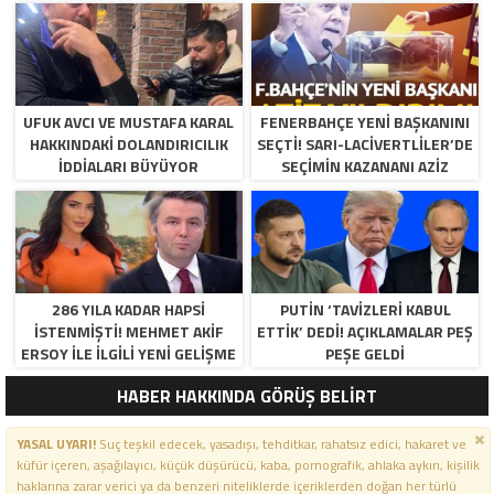
UFUK AVCI VE MUSTAFA KARAL
FENERBAHÇE YENI BAŞKANINI
HAKKINDAKI DOLANDIRICILIK
SEÇTI! SARI-LACIVERTLILER’DE
İDDIALARI BÜYÜYOR
SEÇIMIN KAZANANI AZIZ
YILDIRIM OLDU
286 YILA KADAR HAPSI
PUTIN ‘TAVIZLERI KABUL
ISTENMIŞTI! MEHMET AKIF
ETTIK’ DEDI! AÇIKLAMALAR PEŞ
ERSOY ILE ILGILI YENI GELIŞME
PEŞE GELDI
HABER HAKKINDA GÖRÜŞ BELİRT
YASAL UYARI!
Suç teşkil edecek, yasadışı, tehditkar, rahatsız edici, hakaret ve
küfür içeren, aşağılayıcı, küçük düşürücü, kaba, pornografik, ahlaka aykırı, kişilik
haklarına zarar verici ya da benzeri niteliklerde içeriklerden doğan her türlü