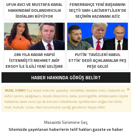
UFUK AVCI VE MUSTAFA KARAL
FENERBAHÇE YENI BAŞKANINI
HAKKINDAKI DOLANDIRICILIK
SEÇTI! SARI-LACIVERTLILER’DE
İDDIALARI BÜYÜYOR
SEÇIMIN KAZANANI AZIZ
YILDIRIM OLDU
286 YILA KADAR HAPSI
PUTIN ‘TAVIZLERI KABUL
ISTENMIŞTI! MEHMET AKIF
ETTIK’ DEDI! AÇIKLAMALAR PEŞ
ERSOY ILE ILGILI YENI GELIŞME
PEŞE GELDI
HABER HAKKINDA GÖRÜŞ BELİRT
YASAL UYARI!
Suç teşkil edecek, yasadışı, tehditkar, rahatsız edici, hakaret ve
küfür içeren, aşağılayıcı, küçük düşürücü, kaba, pornografik, ahlaka aykırı, kişilik
haklarına zarar verici ya da benzeri niteliklerde içeriklerden doğan her türlü
mali, hukuki, cezai, idari sorumluluk içeriği gönderen kişiye aittir.
Masaüstü Sürümüne Geç
Sitemizde yayınlanan haberlerin telif hakları gazete ve haber