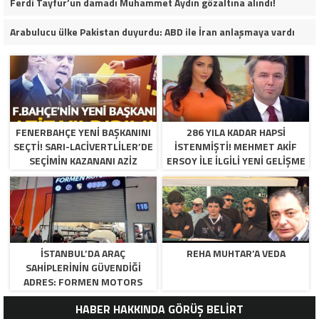
Ferdi Tayfur’un damadı Muhammet Aydın gözaltına alındı!
Arabulucu ülke Pakistan duyurdu: ABD ile İran anlaşmaya vardı
FENERBAHÇE YENI BAŞKANINI
286 YILA KADAR HAPSI
SEÇTI! SARI-LACIVERTLILER’DE
ISTENMIŞTI! MEHMET AKIF
SEÇIMIN KAZANANI AZIZ
ERSOY ILE ILGILI YENI GELIŞME
YILDIRIM OLDU
İSTANBUL’DA ARAÇ
REHA MUHTAR’A VEDA
SAHIPLERININ GÜVENDIĞI
ADRES: FORMEN MOTORS
HABER HAKKINDA GÖRÜŞ BELİRT