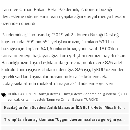
Tarım ve Orman Bakanı Bekir Pakdemirli, 2. dönem buzağı
destekleme ödemelerinin yarın yapılacağını sosyal medya hesabı
üzerinden duyurdu.
Pakdemirli açıklamasında; ”2019 yılı 2. dönem Buzağı Desteği
kapsamında; 599 bin 551 yetiştiricimizin, 1 milyon 570 bin
buzağısı için toplam 641,6 milyon lirayı, yarın saat 18.00’den
sonra ödemeye başlayacağız. Tüm yetiştiricilerimize hayırlı olsun.
Bakanlığımızın taşra teşkilatında görev yapmak üzere 826 adet
kadrolu tarım işçisi istihdam edeceğiz. 826 işçi, İŞKUR üzerinden
gerekli şartları taşıyanlar arasından kura ile belirlenecek.
Dolayısıyla alımda mülakat olmayacak.” ifadelerine yer verdi.
BEKİR PAKDEMİRLİ
buzağı desteği
Buzağı destek ödemeleri
gündem
İŞKUR
son dakika
tarım destek
Tarım ve Orman Bakanı
TÜRKİYE
Kazdağları’nın Gözdesi Antik Manastır İDA Butik Hotel Misafirlerinden Tam Not Alıyor
Trump’tan İran açıklaması: “Uygun davranmazlarsa gereğini yaparım”