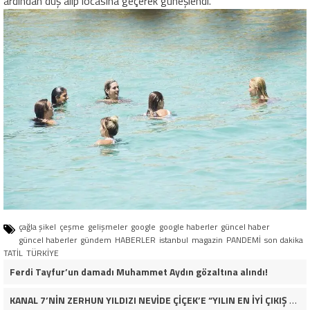
ardından duş alıp locasına geçerek güneşlendi.
çağla şikel
çeşme
gelişmeler
google
google haberler
güncel haber
güncel haberler
gündem
HABERLER
istanbul
magazin
PANDEMİ
son dakika
TATİL
TÜRKİYE
Ferdi Tayfur’un damadı Muhammet Aydın gözaltına alındı!
KANAL 7’NİN ZERHUN YILDIZI NEVİDE ÇİÇEK’E “YILIN EN İYİ ÇIKIŞ YAPAN KADIN OYUNCUSU” ÖDÜLÜ!