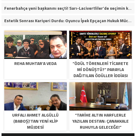
Fenerbahçe yeni başkanını seçti! Sarı-Lacivertliler’de seçimin kazananı Aziz Yıldırım oldu
Estetik Sonrası Kariyeri Durdu: Oyuncu İpek Epçaçan Hukuk Mücadelesi Veriyor
REHA MUHTAR’A VEDA
“ÖDÜL TÖRENLERİ TİCARETE
Mİ DÖNÜŞTÜ?” PARAYLA
DAĞITILAN ÖDÜLLER IDDIASI
GÜNDEMDE!
URFALI AHMET ALGÜLLÜ
“TARIHE ALTIN HARFLERLE
(BABOŞ)’TAN YENI KLIP
YAZILAN DESTAN: ÇANAKKALE
MÜJDESI
RUHUYLA GELECEĞE!”