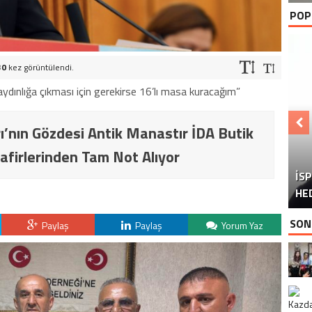
POP
30
kez görüntülendi.
 aydınlığa çıkması için gerekirse 16’lı masa kuracağım”
ı’nın Gözdesi Antik Manastır İDA Butik
afirlerinden Tam Not Alıyor
İS
U
Ü
HE
SON
Paylaş
Paylaş
Yorum Yaz
K
H