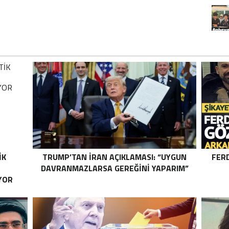
IK
TRUMP’TAN İRAN AÇIKLAMASI: “UYGUN
FER
DAVRANMAZLARSA GEREĞINI YAPARIM”
YOR