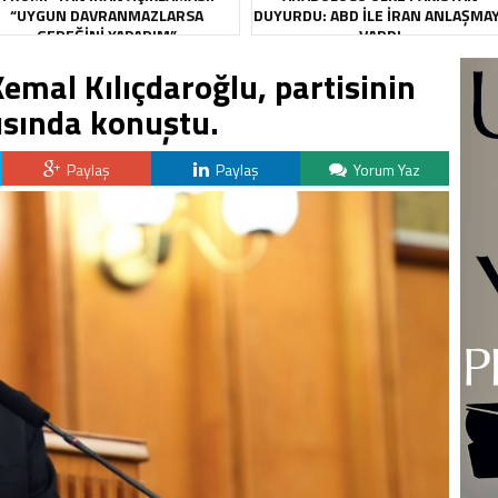
“UYGUN DAVRANMAZLARSA
DUYURDU: ABD ILE İRAN ANLAŞMA
GEREĞINI YAPARIM”
VARDI
emal Kılıçdaroğlu, partisinin
sında konuştu.
Paylaş
Paylaş
Yorum Yaz