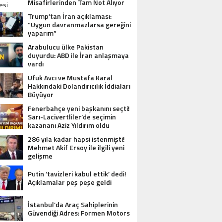
Misafirlerinden Tam Not Alıyor
Trump’tan İran açıklaması:
“Uygun davranmazlarsa gereğini
yaparım”
Arabulucu ülke Pakistan
duyurdu: ABD ile İran anlaşmaya
vardı
Ufuk Avcı ve Mustafa Karal
Hakkındaki Dolandırıcılık İddiaları
Büyüyor
Fenerbahçe yeni başkanını seçti!
Sarı-Lacivertliler’de seçimin
kazananı Aziz Yıldırım oldu
286 yıla kadar hapsi istenmişti!
Mehmet Akif Ersoy ile ilgili yeni
gelişme
Putin ‘tavizleri kabul ettik’ dedi!
Açıklamalar peş peşe geldi
İstanbul’da Araç Sahiplerinin
Güvendiği Adres: Formen Motors