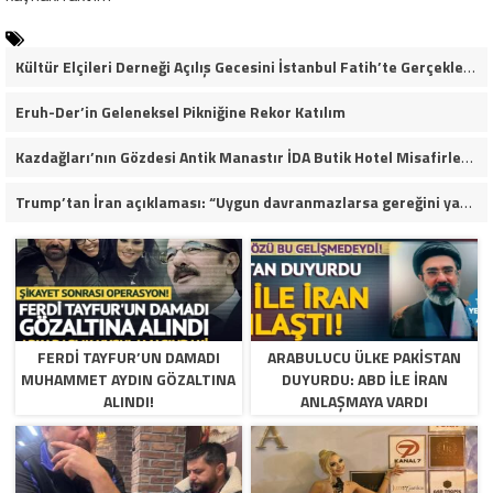
Kültür Elçileri Derneği Açılış Gecesini İstanbul Fatih’te Gerçekleştirdi
Eruh-Der’in Geleneksel Pikniğine Rekor Katılım
Kazdağları’nın Gözdesi Antik Manastır İDA Butik Hotel Misafirlerinden Tam Not Alıyor
Trump’tan İran açıklaması: “Uygun davranmazlarsa gereğini yaparım”
FERDI TAYFUR’UN DAMADI
ARABULUCU ÜLKE PAKISTAN
MUHAMMET AYDIN GÖZALTINA
DUYURDU: ABD ILE İRAN
ALINDI!
ANLAŞMAYA VARDI