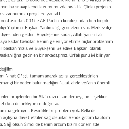
mını hazırlayıp kendi kurumumuzda bıraktık. Çünkü projenin
an vizyonumuzu projelere yansıttık.
i noktasında 2001’de AK Partinin kuruluşundan beri birçok
lığı Yaptım il Başkan Yardımcılığı görevlerim var. Merkez ilçe
ediyesinden geldim. Büyükşehire kadar, Allah Şanlıurfalı
aya kadar taşıdılar. Benim gelen yönetimle hiçbir problemim
il başkanımızla ve Büyükşehir Belediye Başkanı olarak
kanlığına getirilen bir arkadaşımız. Urfalı şunu iyi bilir yani
”
değilim
ı Nihat Çiftçi, tamamlanarak açılışı gerçekleştirilen
erhangi bir neden bulunmadığını fakat ahde vefanın önemli
rilen projelerden bir Allah razı olsun demeyi, bir teşekkür
veti ben de bekliyorum doğrusu.
ına gelmiyor. Kesinlikle bir problem yok. Belki de
n açılışına davet ettiler sağ olsunlar. Bende gittim katıldım
iyesi. Sağ olsun Şimdi de benim arzum bizim dönemizde