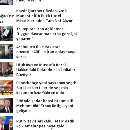
Kazdağları’nın Gözdesi Antik
Manastır İDA Butik Hotel
Misafirlerinden Tam Not Alıyor
Trump’tan İran açıklaması:
“Uygun davranmazlarsa gereğini
yaparım”
Arabulucu ülke Pakistan
duyurdu: ABD ile İran anlaşmaya
vardı
Ufuk Avcı ve Mustafa Karal
Hakkındaki Dolandırıcılık İddiaları
Büyüyor
Fenerbahçe yeni başkanını seçti!
Sarı-Lacivertliler’de seçimin
kazananı Aziz Yıldırım oldu
286 yıla kadar hapsi istenmişti!
Mehmet Akif Ersoy ile ilgili yeni
gelişme
Putin ‘tavizleri kabul ettik’ dedi!
Açıklamalar peş peşe geldi