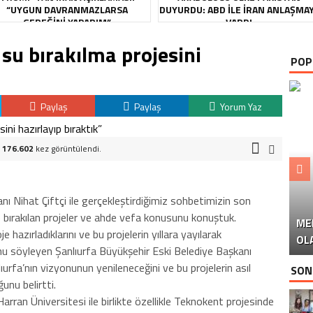
“UYGUN DAVRANMAZLARSA
DUYURDU: ABD ILE İRAN ANLAŞMA
GEREĞINI YAPARIM”
VARDI
 su bırakılma projesini
POP
Paylaş
Paylaş
Yorum Yaz
.
176.602
kez görüntülendi.
nı Nihat Çiftçi ile gerçekleştirdiğimiz sohbetimizin son
bırakılan projeler ve ahde vefa konusunu konuştuk.
ME
U
Ü
 hazırladıklarını ve bu projelerin yıllara yayılarak
OL
unu söyleyen Şanlıurfa Büyükşehir Eski Belediye Başkanı
lıurfa’nın vizyonunun yenileneceğini ve bu projelerin asıl
SON
unu belirtti.
arran Üniversitesi ile birlikte özellikle Teknokent projesinde