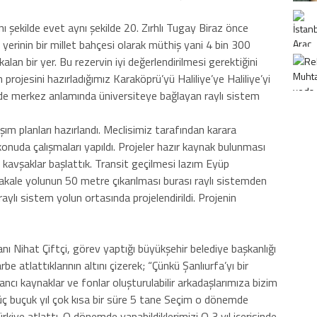
ynı şekilde evet aynı şekilde 20. Zırhlı Tugay Biraz önce
erinin bir millet bahçesi olarak müthiş yani 4 bin 300
lan bir yer. Bu rezervin iyi değerlendirilmesi gerektiğini
projesini hazırladığımız Karaköprü’yü Haliliye’ye Haliliye’yi
 de merkez anlamında üniversiteye bağlayan raylı sistem
şım planları hazırlandı. Meclisimiz tarafından karara
onuda çalışmaları yapıldı. Projeler hazır kaynak bulunması
ü kavşaklar başlattık. Transit geçilmesi lazım Eyüp
ale yolunun 50 metre çıkarılması burası raylı sistemden
ylı sistem yolun ortasında projelendirildi. Projenin
nı Nihat Çiftçi, görev yaptığı büyükşehir belediye başkanlığı
e atlattıklarının altını çizerek; “Çünkü Şanlıurfa’yı bir
ncı kaynaklar ve fonlar oluşturulabilir arkadaşlarımıza bizim
üç buçuk yıl çok kısa bir süre 5 tane Seçim o dönemde
rkiye atlattı. O dönemde yapabildiklerimizi O 3 yıl içerisinde