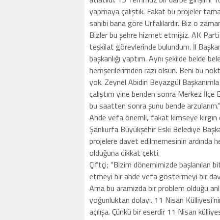
yapmaya çalıştık. Fakat bu projeler tama
sahibi bana göre Urfalılardır. Biz o zam
Bizler bu şehre hizmet etmişiz. AK Part
teşkilat görevlerinde bulundum. İl Başkan
başkanlığı yaptım. Aynı şekilde belde bel
hemşerilerimden razı olsun. Beni bu nokt
yok. Zeynel Abidin Beyazgül Başkanımla 
çalıştım yine benden sonra Merkez İlçe Baş
bu saatten sonra şunu bende arzularım.
Ahde vefa önemli, fakat kimseye kırgın 
Şanlıurfa Büyükşehir Eski Belediye Başkan
projelere davet edilmemesinin ardında h
olduğuna dikkat çekti.
Çiftçi; “Bizim dönemimizde başlanılan biti
etmeyi bir ahde vefa göstermeyi bir da
Ama bu aramızda bir problem olduğu anlam
yoğunluktan dolayı. 11 Nisan Külliyesi’ni
açılışa. Çünkü bir eserdir 11 Nisan küll