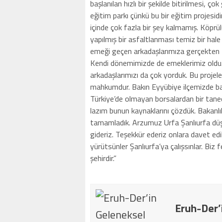
başlanılan hızlı bir şekilde bitirilmesi, ç
eğitim parkı çünkü bu bir eğitim projesidir
içinde çok fazla bir şey kalmamış. Köprül
yapılmış bir asfaltlanması temiz bir hale 
emeği geçen arkadaşlarımıza gerçekten t
Kendi dönemimizde de emeklerimiz oldu.
arkadaşlarımızı da çok yorduk. Bu projel
mahkumdur. Bakın Eyyübiye ilçemizde b
Türkiye’de olmayan borsalardan bir tanedir
lazım bunun kaynaklarını çözdük. Bakanlıkl
tamamladık. Arzumuz Urfa Şanlıurfa düşü
gideriz. Teşekkür ederiz onlara davet edi
yürütsünler Şanlıurfa’ya çalışsınlar. Biz 
şehirdir.”
Eruh-Der’