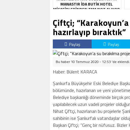
MANASTIR İDA BUTIK HOTEL
MISAFIRLERINDEN TAM NOT ALIYOR
Çiftçi; “Karakoyun’a
hazırlayıp bıraktık”
Paylaş
Paylaş
Bu haber 10 Temmuz 2020 - 12:53 'de eklendi
Haber: Bülent KARACA
Şanlıurfa Büyükşehir Eski Belediye Başka
bölümünde, hazırlanan ve yeni yönetime 
Belediye başkanlığı döneminde birçok proje
yapılabilecek uzun vadeli projeler olduğ
Nihat Çiftçi, hazırlanan bu projelerle Şan
sahibinin ise Şanlıurfalı vatandaşlar olduğ
Başkan Çiftçi; “Genç bir nüfusuz. Bizler H