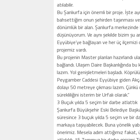
atılabilir.
Bu Şanlıurfa için önemli bir proje. İşte a
bahsettiğim onun şehirden taşınması ve y
dönümlük bir alan. Şanlıurfa merkezinde ka
düşünüyorum. Ve aynı şekilde bizim şu an 
Eyyübiye’ye bağlayan ve her üç ilçemizi
projemiz vardı.
Bu projenin Master planları hazırlandı ula
bağlandı. Ulaşım Daire Başkanlığında bu k
lazım. Yol genişletmeleri başladı. Köprül
Peygamber Caddesi Eyyübiye giden Akçak
dolayı 50 metreye çıkması lazım. Çünkü ra
sürekliliğini isterim bir Urfalı olarak.”
3 Buçuk yılda 5 seçim bir darbe atlattık
Şanlıurfa Büyükşehir Eski Belediye Başka
süresince 3 buçuk yılda 5 seçim ve bir darb
markaya taşıyabilecek. Buna yönelik yaba
önerimiz. Mesela adım attığımız fakat, 
atlatıldı. 15 Temmuz bir darbe girişimi Tü