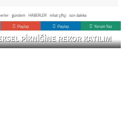
erler
gündem
HABERLER
nihat çiftçi
son dakika
Paylaş
Paylaş
Yorum Yaz
KSEL PIKNIĞINE REKOR KATILIM
K
H