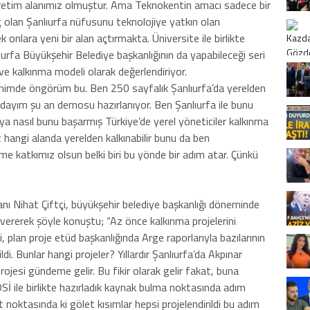
retim alanımız olmuştur. Ama Teknokentin amacı sadece bir
 olan Şanlıurfa nüfusunu teknolojiye yatkın olan
 onlara yeni bir alan açtırmakta. Üniversite ile birlikte
lıurfa Büyükşehir Belediye başkanlığının da yapabileceği seri
ve kalkınma modeli olarak değerlendiriyor.
enimde öngörüm bu. Ben 250 sayfalık Şanlıurfa’da yerelden
dayım şu an demosu hazırlanıyor. Ben Şanlıurfa ile bunu
ünya nasıl bunu başarmış Türkiye’de yerel yöneticiler kalkınma
 hangi alanda yerelden kalkınabilir bunu da ben
me katkımız olsun belki biri bu yönde bir adım atar. Çünkü
nı Nihat Çiftçi, büyükşehir belediye başkanlığı döneminde
 vererek şöyle konuştu; “Az önce kalkınma projelerini
 plan proje etüd başkanlığında Arge raporlarıyla bazılarının
ildi. Bunlar hangi projeler? Yıllardır Şanlıurfa’da Akpınar
ojesi gündeme gelir. Bu fikir olarak gelir fakat, buna
DSİ ile birlikte hazırladık kaynak bulma noktasında adım
noktasında ki gölet kısımlar hepsi projelendirildi bu adım