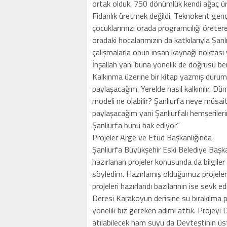
ortak olduk. 750 dönümlük kendi ağaç ü
Fidanlık üretmek değildi. Teknokent genç
çocuklarımızı orada programcılığı öreterek
oradaki hocalarımızın da katkılarıyla Şan
çalışmalarla onun insan kaynağı noktası 
İnşallah yani buna yönelik de doğrusu b
Kalkınma üzerine bir kitap yazmış durum
paylaşacağım. Yerelde nasıl kalkınılır. D
modeli ne olabilir? Şanlıurfa neye müsait
paylaşacağım yani Şanlıurfalı hemşerileri
Şanlıurfa bunu hak ediyor.”
Projeler Arge ve Etüd Başkanlığında
Şanlıurfa Büyükşehir Eski Belediye Başka
hazırlanan projeler konusunda da bilgiler
söyledim. Hazırlamış olduğumuz projeleri,
projeleri hazırlandı bazılarının ise sevk ed
Deresi Karakoyun derisine su bırakılma pr
yönelik biz gereken adımı attık. Projeyi 
atılabilecek ham suyu da Devteştinin üst 