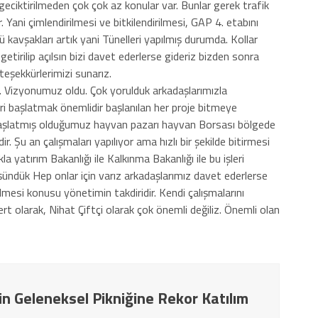
ok geciktirilmeden çok çok az konular var. Bunlar gerek trafik
. Yani çimlendirilmesi ve bitkilendirilmesi, GAP 4. etabını
ü kavşakları artık yani Tünelleri yapılmış durumda. Kollar
getirilip açılsın bizi davet ederlerse gideriz bizden sonra
eşekkürlerimizi sunarız.
 Vizyonumuz oldu. Çok yorulduk arkadaşlarımızla
eri başlatmak önemlidir başlanılan her proje bitmeye
aşlatmış olduğumuz hayvan pazarı hayvan Borsası bölgede
. Şu an çalışmaları yapılıyor ama hızlı bir şekilde bitirmesi
a yatırım Bakanlığı ile Kalkınma Bakanlığı ile bu işleri
ndük Hep onlar için varız arkadaşlarımız davet ederlerse
lmesi konusu yönetimin takdiridir. Kendi çalışmalarını
fert olarak, Nihat Çiftçi olarak çok önemli değiliz. Önemli olan
in Geleneksel Pikniğine Rekor Katılım