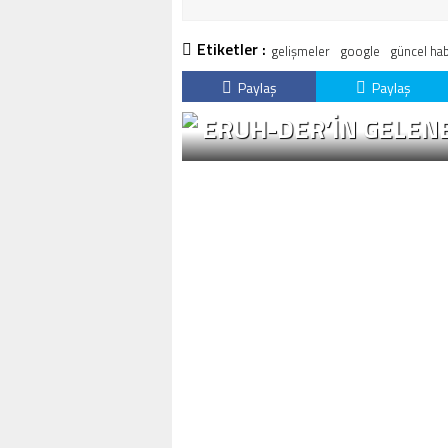
Etiketler :
gelişmeler
google
güncel hab
Paylaş
Paylaş
ERUH-DER’IN GELENE