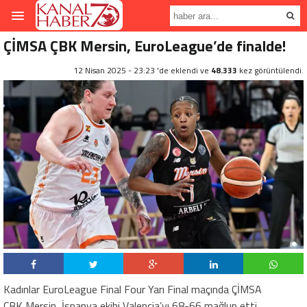
ÇİMSA ÇBK Mersin, EuroLeague’de finalde!
12 Nisan 2025 - 23:23 'de eklendi ve
48.333
kez görüntülendi.
Kadınlar EuroLeague Final Four Yarı Final maçında ÇİMSA
ÇBK Mersin, İspanya ekibi Valencia’yı 68-66 mağlup etti.