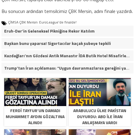
Bu sonucun ardından temsilcimiz ÇBK Mersin, adını finale yazdırdı.
ÇİMSA ÇBK Mersin
EuroLeague'de finalde!
Eruh-Der’in Geleneksel Pikniğine Rekor Katılım
Başkan bunu yaparsa! Sigortacılar kaçak şubeye tepkili
Kazdağları’nın Gözdesi Antik Manastır İDA Butik Hotel Misafirlerinden Tam Not Alıyor
Trump’tan İran açıklaması: “Uygun davranmazlarsa gereğini yaparım”
FERDI TAYFUR’UN DAMADI
ARABULUCU ÜLKE PAKISTAN
MUHAMMET AYDIN GÖZALTINA
DUYURDU: ABD ILE İRAN
ALINDI!
ANLAŞMAYA VARDI